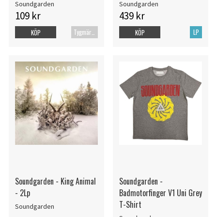
Soundgarden
Soundgarden
109 kr
439 kr
Tygmärke
LP
KÖP
KÖP
Soundgarden - King Animal
Soundgarden -
- 2Lp
Badmotorfinger V1 Uni Grey
T-Shirt
Soundgarden