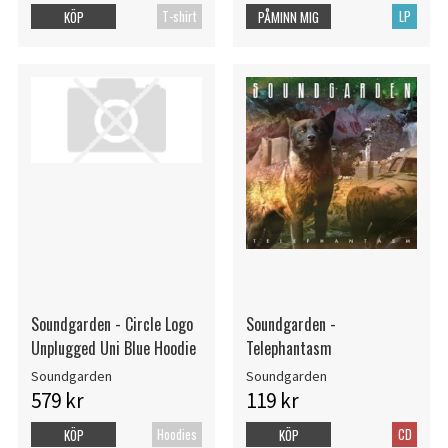
T-shirt
LP
KÖP
PÅMINN MIG
Soundgarden - Circle Logo
Soundgarden -
Unplugged Uni Blue Hoodie
Telephantasm
Soundgarden
Soundgarden
579 kr
119 kr
Hoodies
CD
KÖP
KÖP