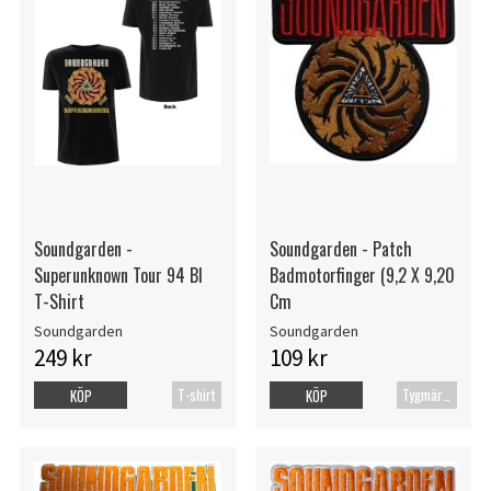
Soundgarden -
Soundgarden - Patch
Superunknown Tour 94 Bl
Badmotorfinger (9,2 X 9,20
T-Shirt
Cm
Soundgarden
Soundgarden
249 kr
109 kr
T-shirt
Tygmärke
KÖP
KÖP