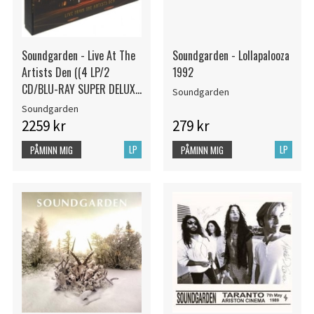
Soundgarden - Live At The
Soundgarden - Lollapalooza
Artists Den ((4 LP/2
1992
CD/BLU-RAY SUPER DELUXE
Soundgarden
EDITION)
Soundgarden
2259 kr
279 kr
LP
LP
PÅMINN MIG
PÅMINN MIG