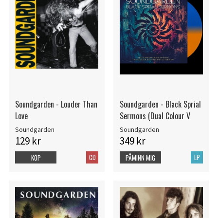
Soundgarden - Louder Than
Soundgarden - Black Sprial
Love
Sermons (Dual Colour V
Soundgarden
Soundgarden
129 kr
349 kr
CD
LP
KÖP
PÅMINN MIG