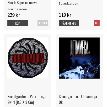
Shirt: Superunknown
Soundgarden
Soundgarden
229 kr
119 kr
T-shirt
CD
KÖP
PÅMINN MIG
Soundgarden - Patch Logo
Soundgarden - Ultramega
Swirl (8,8 X 9 Cm)
Ok