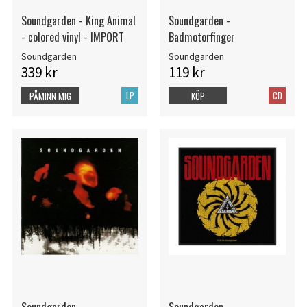
Soundgarden - King Animal
Soundgarden -
- colored vinyl - IMPORT
Badmotorfinger
Soundgarden
Soundgarden
339 kr
119 kr
LP
CD
PÅMINN MIG
KÖP
Soundgarden -
Soundgarden -