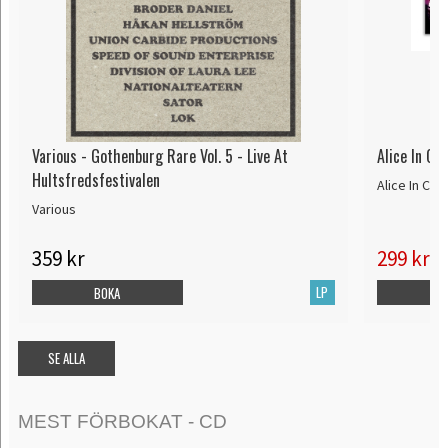
Various - Gothenburg Rare Vol. 5 - Live At
Alice In Ch
Hultsfredsfestivalen
Alice In Cha
Various
359 kr
299 kr
32
LP
BOKA
B
SE ALLA
MEST FÖRBOKAT - CD