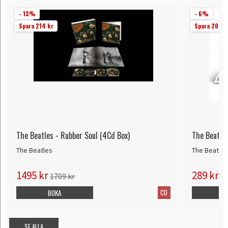
- 13%
- 6%
Spara 214 kr
Spara 20 kr
The Beatles - Rubber Soul (4Cd Box)
The Beatles
The Beatles
The Beatles
1495 kr
289 kr
1709 kr
30
CD
BOKA
B
SE ALLA