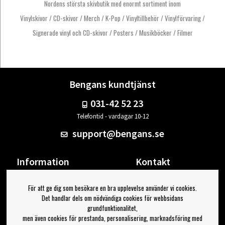
Nordens största skivbutik med enormt sortiment inom
Vinylskivor / CD-skivor / Merch / K-Pop / Vinyltillbehör / Vinylförvaring /
Signerade vinyl och CD-skivor / Posters / Musikböcker / Filmer
Bengans kundtjänst
031-42 52 23
Telefontid - vardagar 10-12
support@bengans.se
Information
Kontakt
Ångra Köp
Våra butiker & öppettider
För att ge dig som besökare en bra upplevelse använder vi cookies.
Om Bengans
Din sida
Det handlar dels om nödvändiga cookies för webbsidans
FAQ / Köp- & Leveransvillkor
Logga ut
grundfunktionalitet,
men även cookies för prestanda, personalisering, marknadsföring med