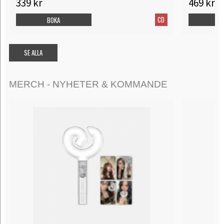
339 kr
469 kr
CD
BOKA
B
SE ALLA
MERCH - NYHETER & KOMMANDE