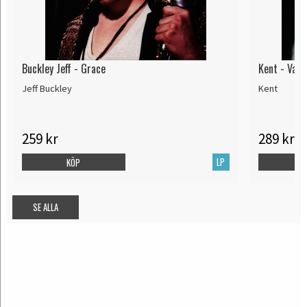
Buckley Jeff - Grace
Kent - Vape
Jeff Buckley
Kent
259 kr
289 kr
LP
KÖP
SE ALLA