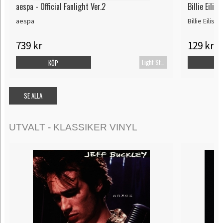
aespa - Official Fanlight Ver.2
Billie Eili
aespa
Billie Eilish
739 kr
129 kr
Light Stick
KÖP
SE ALLA
UTVALT - KLASSIKER VINYL