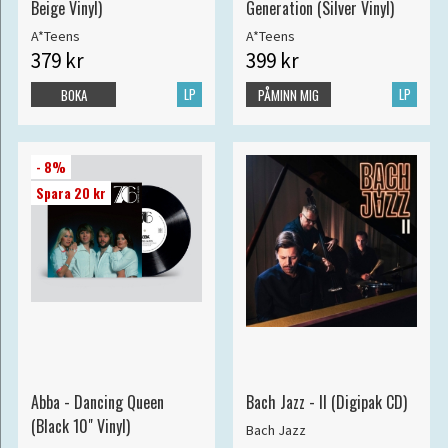
Beige Vinyl)
Generation (Silver Vinyl)
A*Teens
A*Teens
379 kr
399 kr
LP
LP
BOKA
PÅMINN MIG
- 8%
Spara 20 kr
Abba - Dancing Queen
Bach Jazz - II (Digipak CD)
(Black 10" Vinyl)
Bach Jazz