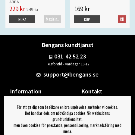
ABBA
229 kr
169 kr
249 kr
Maxisingel
CD
BOKA
KÖP
Bengans kundtjänst
031-42 52 23
Telefontid - vardagar 10-12
support@bengans.se
Information
Kontakt
Ångra Köp
Våra butiker & öppettider
För att ge dig som besökare en bra upplevelse använder vi cookies.
Om Bengans
Din sida
Det handlar dels om nödvändiga cookies för webbsidans
FAQ / Köp- & Leveransvillkor
Logga ut
grundfunktionalitet,
men även cookies för prestanda, personalisering, marknadsföring med
Jag vill ha tips från Bengans
mera.