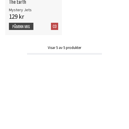
The Earth
Mystery Jets
129 kr
CD
PÅMINN MIG
Visar
5
av
5
produkter