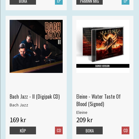
LP
LP
BOKA
PÅMINN MIG
Bach Jazz - II (Digipak CD)
Eleine - Water Taste Of
Blood (Signed)
Bach Jazz
Eleine
169 kr
209 kr
CD
CD
KÖP
BOKA