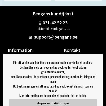
Bengans kundtjänst
031-42 52 23
Telefontid - vardagar 10-12
support@bengans.se
Information
Kontakt
Ångra Köp
Våra butiker & öppettider
För att ge dig som besökare en bra upplevelse använder vi cookies.
Om Bengans
Din sida
Det handlar dels om nödvändiga cookies för webbsidans
FAQ / Köp- & Leveransvillkor
Logga ut
grundfunktionalitet,
men även cookies för prestanda, personalisering, marknadsföring med
Jag vill ha tips från Bengans
mera.
Du bestämmer genom att anpassa dina cookie-inställningar som du
OK
önskar.
Mer information om de cookies vi använder
hittar du här
.
Inställningar för nyhetsbrev
Anpassa inställningar