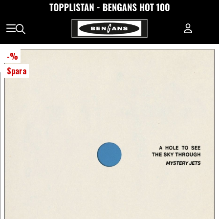
-
%
Spara