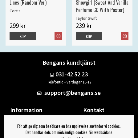
Lines (Random Ver.)
Showgirl (Sweat And Vanilla
Perfume CD With Poster)
Cortis
Taylor Swift
299 kr
239 kr
CD
CD
KÖP
KÖP
Bengans kundtjänst
031-42 52 23
Telefontid - vardagar 10-12
support@bengans.se
Information
Kontakt
Ångra Köp
Våra butiker & öppettider
För att ge dig som besökare en bra upplevelse använder vi cookies.
Om Bengans
Din sida
Det handlar dels om nödvändiga cookies för webbsidans
FAQ / Köp- & Leveransvillkor
Logga ut