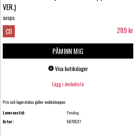
VER.)
aespa
289
kr
CD
PÅMINN MIG
Visa butikslager
Lägg i önskelista
Pris och lagerstatus gäller webbshoppen
Leveranstid:
Pending
Artnr:
5670527