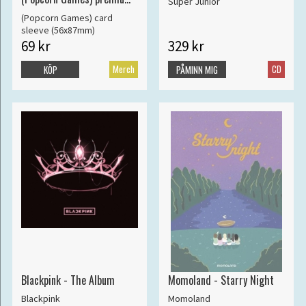
Super Junior
card sleeve hard
(Popcorn Games) card
sleeve (56x87mm)
69 kr
329 kr
Merch
CD
KÖP
PÅMINN MIG
Blackpink - The Album
Momoland - Starry Night
Blackpink
Momoland