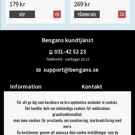
179 kr
269 kr
CD
CD
KÖP
PÅMINN MIG
Bengans kundtjänst
031-42 52 23
Telefontid - vardagar 10-12
support@bengans.se
Information
Kontakt
Ångra Köp
Våra butiker & öppettider
För att ge dig som besökare en bra upplevelse använder vi cookies.
Om Bengans
Din sida
Det handlar dels om nödvändiga cookies för webbsidans
FAQ / Köp- & Leveransvillkor
Logga ut
grundfunktionalitet,
men även cookies för prestanda, personalisering, marknadsföring med
Jag vill ha tips från Bengans
mera.
Du bestämmer genom att anpassa dina cookie-inställningar som du