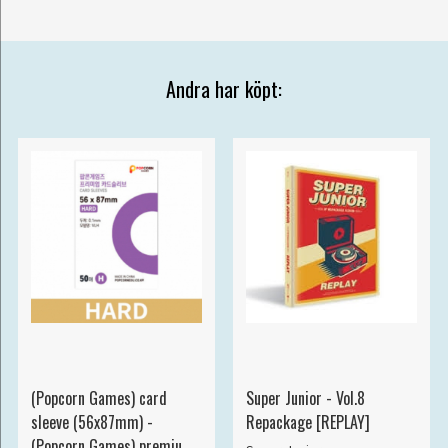
Andra har köpt:
(Popcorn Games) card
Super Junior - Vol.8
sleeve (56x87mm) -
Repackage [REPLAY]
(Popcorn Games) premium