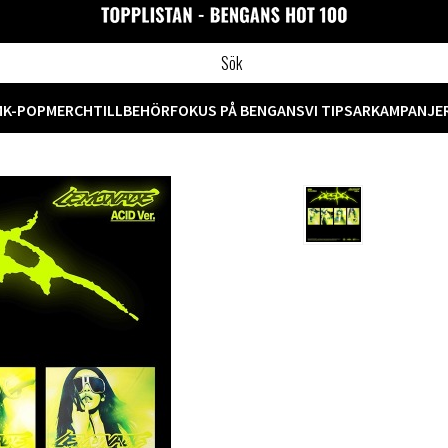
M
K-POP
MERCH
TILLBEHÖR
FOKUS PÅ BENGANS
VI TIPSAR
KAMPANJE