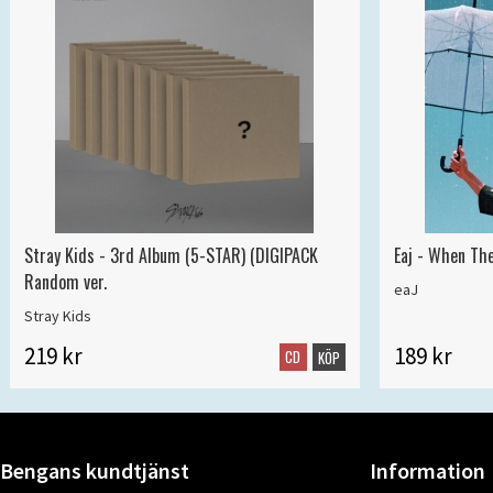
Stray Kids - 3rd Album (5-STAR) (DIGIPACK
Eaj - When Th
Random ver.
eaJ
Stray Kids
219 kr
189 kr
CD
KÖP
Bengans kundtjänst
Information