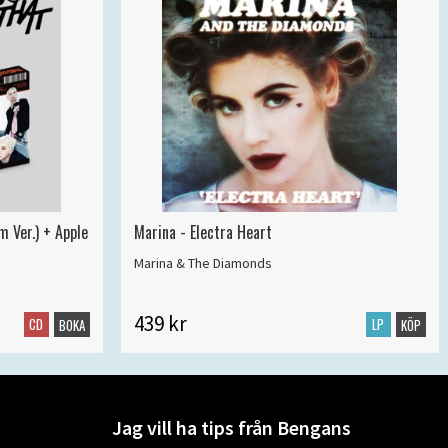
m Ver.) + Apple
Marina - Electra Heart
Marina & The Diamonds
439 kr
CD
LP
BOKA
KÖP
Jag vill ha tips från Bengans