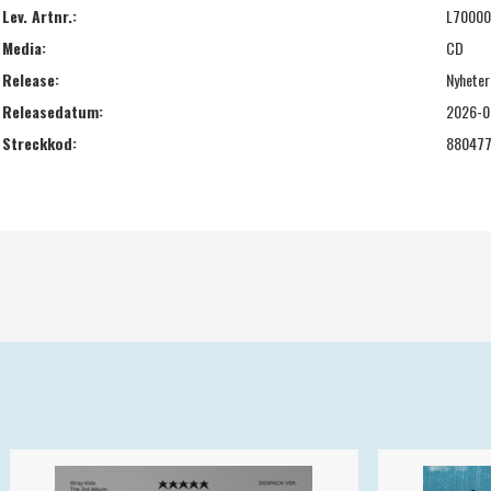
Lev. Artnr.:
L70000
Media:
CD
Release:
Nyheter
Releasedatum:
2026-0
Streckkod:
88047