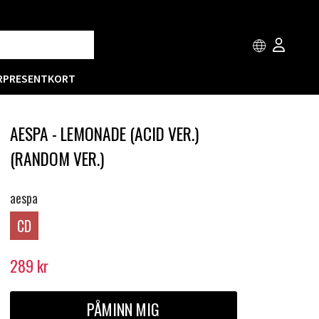
R
PRESENTKORT
AESPA - LEMONADE (ACID VER.)
(RANDOM VER.)
aespa
CD
289
kr
PÅMINN MIG