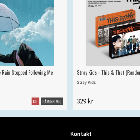
e Rain Stopped Following Me
Stray Kids - This & That (Rando
Stray Kids
329 kr
CD
PÅMINN MIG
Kontakt