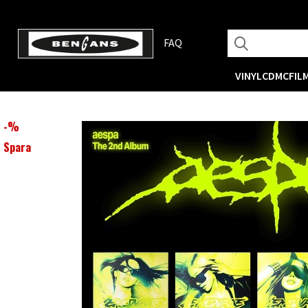
FAQ
VINYL
CD
MC
FIL
-
%
Spara