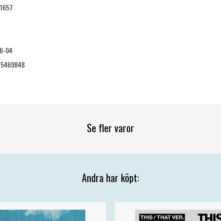
1657
6-04
75469848
Se fler varor
Andra har köpt: