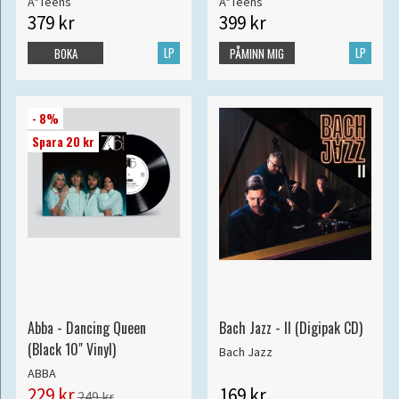
A*Teens
A*Teens
379 kr
399 kr
LP
LP
BOKA
PÅMINN MIG
- 8%
Spara 20 kr
Abba - Dancing Queen
Bach Jazz - II (Digipak CD)
(Black 10" Vinyl)
Bach Jazz
ABBA
229 kr
169 kr
249 kr