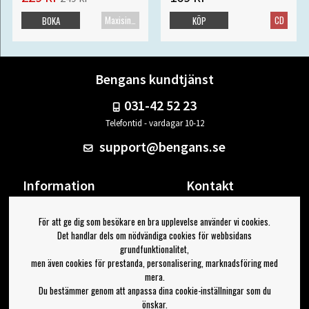
Maxisingel
CD
BOKA
KÖP
Bengans kundtjänst
031-42 52 23
Telefontid - vardagar 10-12
support@bengans.se
Information
Kontakt
Ångra Köp
Våra butiker & öppettider
För att ge dig som besökare en bra upplevelse använder vi cookies.
Om Bengans
Din sida
Det handlar dels om nödvändiga cookies för webbsidans
FAQ / Köp- & Leveransvillkor
Logga ut
grundfunktionalitet,
men även cookies för prestanda, personalisering, marknadsföring med
Jag vill ha tips från Bengans
mera.
Du bestämmer genom att anpassa dina cookie-inställningar som du
OK
önskar.