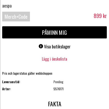
aespa
899
kr
Merch+Code
PÅMINN MIG
Visa butikslager
Lägg i önskelista
Pris och lagerstatus gäller webbshoppen
Leveranstid:
Pending
Artnr:
5576171
FAKTA