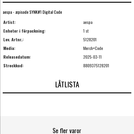
aespa - æpisode SYNK#1 Digital Code
Artist:
aespa
Enheter i förpackning:
1 st
Lev. Artnr.:
5128201
Media:
Merch+Code
Releasedatum:
2025-03-11
Streckkod:
8809375128201
LÅTLISTA
Se fler varor