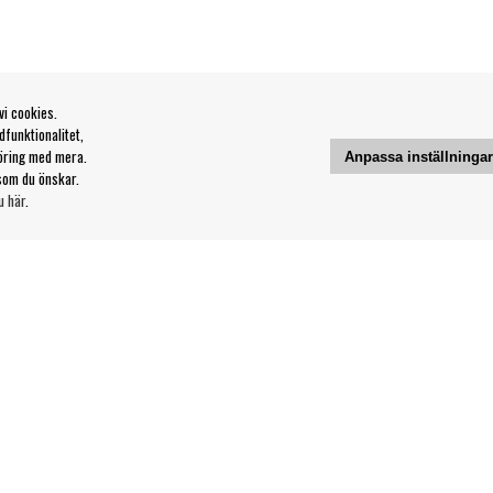
vi cookies.
funktionalitet,
öring med mera.
Anpassa inställninga
som du önskar.
u här
.
Kontakt
Våra butiker & öppettider
Din sida
svillkor
Logga ut