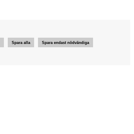
r
Spara alla
Spara endast nödvändiga
Jag vill ha tips från Bengans
OK
Inställningar för nyhetsbrev