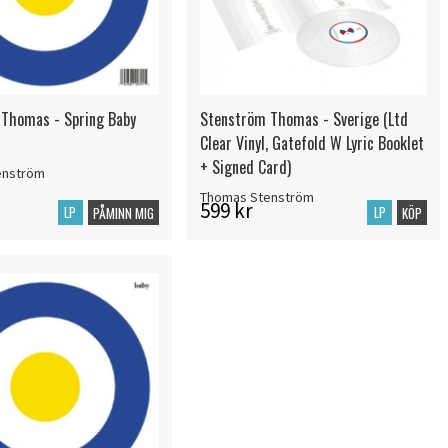
Thomas - Spring Baby
Stenström Thomas - Sverige (Ltd
Clear Vinyl, Gatefold W Lyric Booklet
+ Signed Card)
enström
Thomas Stenström
599 kr
LP
LP
PÅMINN MIG
KÖP