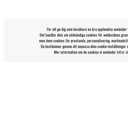
För att ge dig som besökare en bra upplevelse använder 
Det handlar dels om nödvändiga cookies för webbsidans grund
men även cookies för prestanda, personalisering, marknadsf
Du bestämmer genom att anpassa dina cookie-inställningar 
Mer information om de cookies vi använder
hittar d
Bengans kundtjänst
Information
031-42 52 23
Ångra Köp
Om Bengans
Telefontid - vardagar 10-12
FAQ / Köp- & Leveran
support@bengans.se