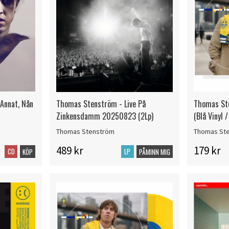
Annat, Nån
Thomas Stenström - Live På
Thomas Ste
Zinkensdamm 20250823 (2Lp)
(Blå Vinyl /
Thomas Stenström
Thomas St
489 kr
179 kr
CD
LP
KÖP
PÅMINN MIG