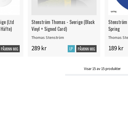
ige (Ltd
Stenström Thomas - Sverige (Black
Stenström 
 Häfte)
Vinyl + Signed Card)
Spring
Thomas Stenström
Thomas St
289 kr
189 kr
LP
PÅMINN MIG
PÅMINN MIG
Visar
15
av
15
produkter