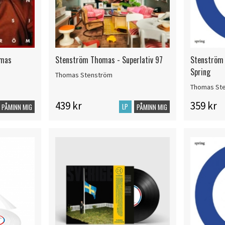
omas
Stenström Thomas - Superlativ 97
Stenström 
Spring
Thomas Stenström
Thomas St
439 kr
359 kr
LP
PÅMINN MIG
PÅMINN MIG