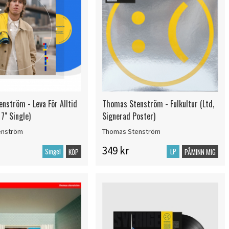
nström - Leva För Alltid
Thomas Stenström - Fulkultur (Ltd,
 7" Single)
Signerad Poster)
enström
Thomas Stenström
349 kr
Singel
LP
KÖP
PÅMINN MIG