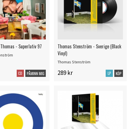
Thomas - Superlativ 97
Thomas Stenström - Sverige (Black
Vinyl)
enström
Thomas Stenström
289 kr
CD
LP
PÅMINN MIG
KÖP