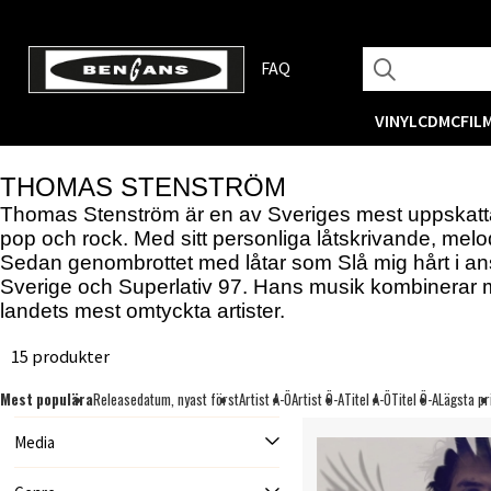
FAQ
VINYL
CD
MC
FIL
THOMAS STENSTRÖM
Thomas Stenström är en av Sveriges mest uppskattad
pop och rock. Med sitt personliga låtskrivande, melod
Sedan genombrottet med låtar som Slå mig hårt i ansi
Sverige och Superlativ 97. Hans musik kombinerar m
landets mest omtyckta artister.
15 produkter
Mest populära
Releasedatum, nyast först
Artist A-Ö
Artist Ö-A
Titel A-Ö
Titel Ö-A
Lägsta pr
Media