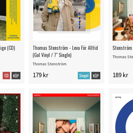
ige (CD)
Thomas Stenström - Leva För Alltid
Stenström 
(Gul Vinyl / 7" Single)
Thomas St
Thomas Stenström
179 kr
189 kr
CD
Singel
KÖP
KÖP