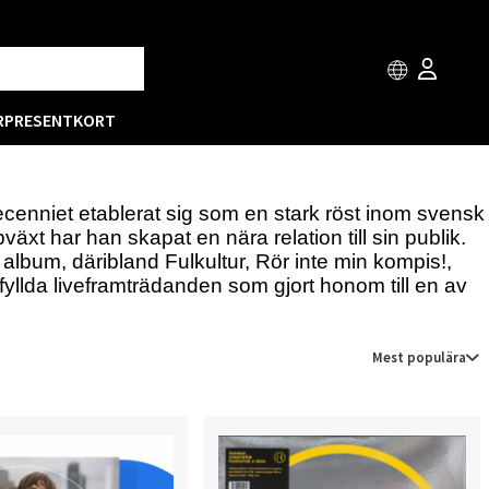
R
PRESENTKORT
enniet etablerat sig som en stark röst inom svensk
äxt har han skapat en nära relation till sin publik.
album, däribland Fulkultur, Rör inte min kompis!,
lda liveframträdanden som gjort honom till en av
Mest populära