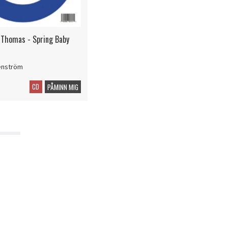
Thomas - Spring Baby
enström
CD
PÅMINN MIG