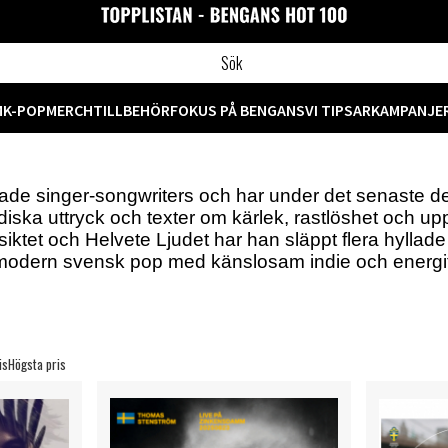
M
K-POP
MERCH
TILLBEHÖR
FOKUS PÅ BENGANS
VI TIPSAR
KAMPANJE
e singer-songwriters och har under det senaste dec
iska uttryck och texter om kärlek, rastlöshet och uppv
ktet och Helvete Ljudet har han släppt flera hyllade 
odern svensk pop med känslosam indie och energifyl
is
Högsta pris