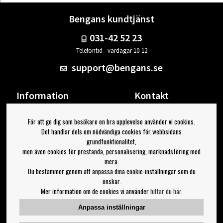
Bengans kundtjänst
031-42 52 23
Telefontid - vardagar 10-12
support@bengans.se
Information
Kontakt
Ångra Köp
Våra butiker & öppettider
För att ge dig som besökare en bra upplevelse använder vi cookies.
Om Bengans
Din sida
Det handlar dels om nödvändiga cookies för webbsidans
FAQ / Köp- & Leveransvillkor
Logga ut
grundfunktionalitet,
men även cookies för prestanda, personalisering, marknadsföring med
Jag vill ha tips från Bengans
mera.
Du bestämmer genom att anpassa dina cookie-inställningar som du
OK
önskar.
Mer information om de cookies vi använder
hittar du här
.
Inställningar för nyhetsbrev
Anpassa inställningar