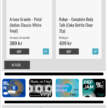
Ariana Grande - Petal
Robyn - Complete Body
(Indies Classic White
Talk (Coke Bottle Clear
Vinyl)
2Lp)
Ariana Grande
Robyn
389 kr
439 kr
LP
LP
KÖP
KÖP
SE FLER...