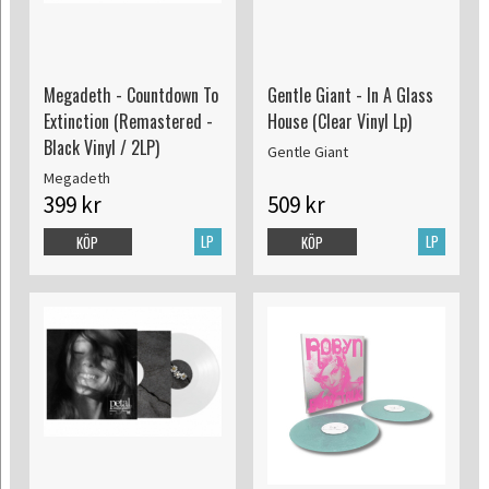
Megadeth - Countdown To
Gentle Giant - In A Glass
Extinction (Remastered -
House (Clear Vinyl Lp)
Black Vinyl / 2LP)
Gentle Giant
Megadeth
399 kr
509 kr
LP
LP
KÖP
KÖP