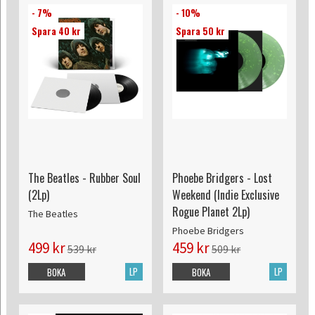
- 7%
- 10%
Spara 40 kr
Spara 50 kr
The Beatles - Rubber Soul
Phoebe Bridgers - Lost
(2Lp)
Weekend (Indie Exclusive
Rogue Planet 2Lp)
The Beatles
Phoebe Bridgers
499 kr
459 kr
539 kr
509 kr
LP
LP
BOKA
BOKA