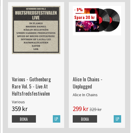
- 9%
Spara 30 kr
Various - Gothenburg
Alice In Chains -
Rare Vol. 5 - Live At
Unplugged
Hultsfredsfestivalen
Alice In Chains
Various
359 kr
299 kr
329 kr
LP
LP
BOKA
BOKA