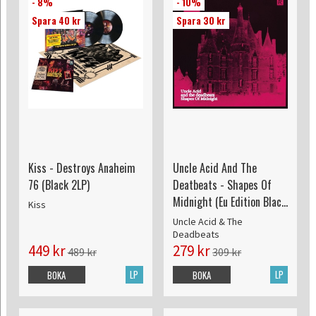
- 8%
- 10%
Spara 40 kr
Spara 30 kr
Kiss - Destroys Anaheim
Uncle Acid And The
76 (Black 2LP)
Deatbeats - Shapes Of
Midnight (Eu Edition Black
Kiss
Ice Glitter Vinyl)
Uncle Acid & The
Deadbeats
449 kr
279 kr
489 kr
309 kr
LP
LP
BOKA
BOKA