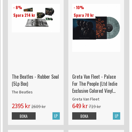
- 8%
- 10%
Spara 214 kr
Spara 70 kr
The Beatles - Rubber Soul
Greta Van Fleet - Palace
(5Lp Box)
For The People (Ltd Indie
Exclusive Colored Vinyl
The Beatles
edition)
Greta Van Fleet
2395 kr
649 kr
2609 kr
719 kr
LP
LP
BOKA
BOKA