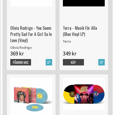
Olivia Rodrigo - You Seem
Terra - Musik För Alla
Pretty Sad For A Girl So In
(Blue Vinyl LP)
Love (Vinyl)
Terra
Olivia Rodrigo
369 kr
349 kr
LP
LP
PÅMINN MIG
KÖP