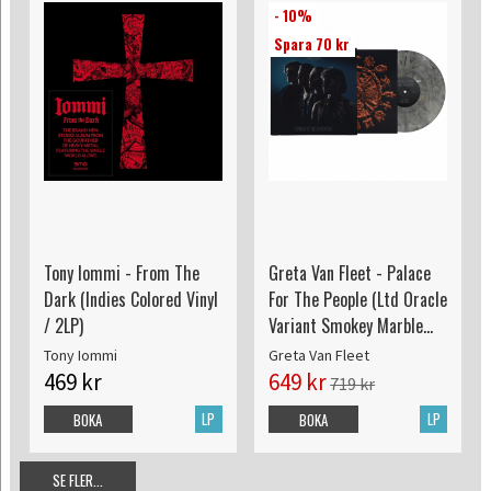
- 10%
Spara 70 kr
Tony Iommi - From The
Greta Van Fleet - Palace
Dark (Indies Colored Vinyl
For The People (Ltd Oracle
/ 2LP)
Variant Smokey Marble
Colored Vinyl edition)
Tony Iommi
Greta Van Fleet
469 kr
649 kr
719 kr
LP
LP
BOKA
BOKA
SE FLER...