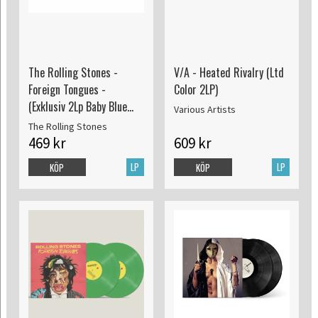
The Rolling Stones -
V/A - Heated Rivalry (Ltd
Foreign Tongues -
Color 2LP)
(Exklusiv 2Lp Baby Blue
Various Artists
Vinyl)
The Rolling Stones
469 kr
609 kr
LP
LP
KÖP
KÖP