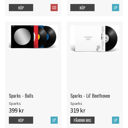
CD
LP
KÖP
KÖP
Sparks - Balls
Sparks - Lil' Beethoven
Sparks
Sparks
399 kr
319 kr
LP
LP
KÖP
PÅMINN MIG