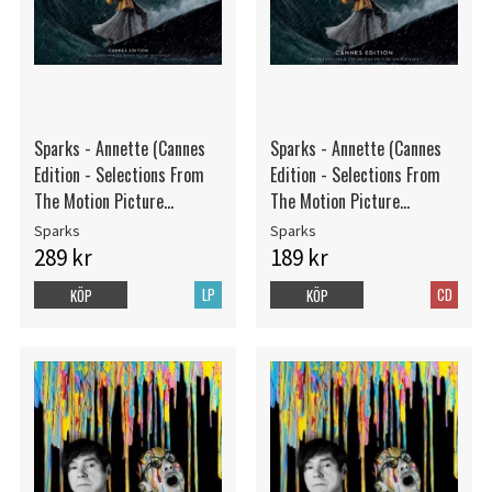
Sparks - Annette (Cannes
Sparks - Annette (Cannes
Edition - Selections From
Edition - Selections From
The Motion Picture
The Motion Picture
Soundtrack)
Soundtrack)
Sparks
Sparks
289 kr
189 kr
LP
CD
KÖP
KÖP