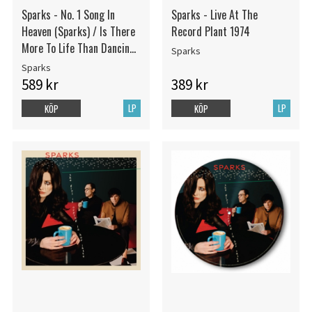
Sparks - No. 1 Song In
Sparks - Live At The
Heaven (Sparks) / Is There
Record Plant 1974
More To Life Than Dancing?
Sparks
(Noel) (2Lp) (Rsd) - IMPORT
Sparks
589 kr
389 kr
LP
LP
KÖP
KÖP