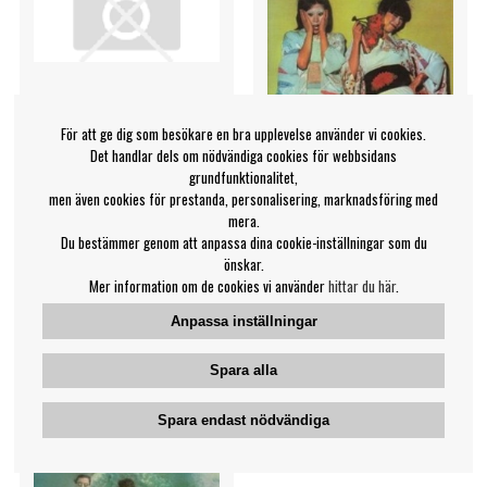
För att ge dig som besökare en bra upplevelse använder vi cookies.
Det handlar dels om nödvändiga cookies för webbsidans
grundfunktionalitet,
men även cookies för prestanda, personalisering, marknadsföring med
mera.
Sparks - Dick Around
Sparks - Kimono My House
Du bestämmer genom att anpassa dina cookie-inställningar som du
önskar.
Sparks
Sparks
Mer information om de cookies vi använder
hittar du här
.
219 kr
119 kr
Anpassa inställningar
CD
CD
KÖP
KÖP
Spara alla
Spara endast nödvändiga