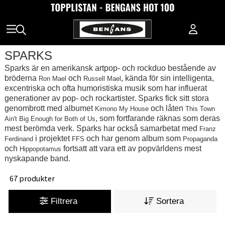
SPARKS
Sparks är en amerikansk artpop- och rockduo bestående av
bröderna
och
, kända för sin intelligenta,
Ron Mael
Russell Mael
excentriska och ofta humoristiska musik som har influerat
generationer av pop- och rockartister. Sparks fick sitt stora
genombrott med albumet
och låten
Kimono My House
This Town
, som fortfarande räknas som deras
Ain't Big Enough for Both of Us
mest berömda verk. Sparks har också samarbetat med
Franz
i projektet
och har genom album som
Ferdinand
FFS
Propaganda
och
fortsatt att vara ett av popvärldens mest
Hippopotamus
nyskapande band.
67 produkter
Filtrera
Sortera