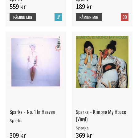
559 kr
189 kr
LP
CD
PÅMINN MIG
PÅMINN MIG
Sparks - No. 1 In Heaven
Sparks - Kimono My House
(Vinyl)
Sparks
Sparks
309 kr
369 kr