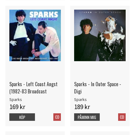
Sparks - Left Coast Angst
Sparks - In Outer Space -
(1982-83 Broadcast
Digi
Sparks
Sparks
169 kr
189 kr
CD
CD
KÖP
PÅMINN MIG