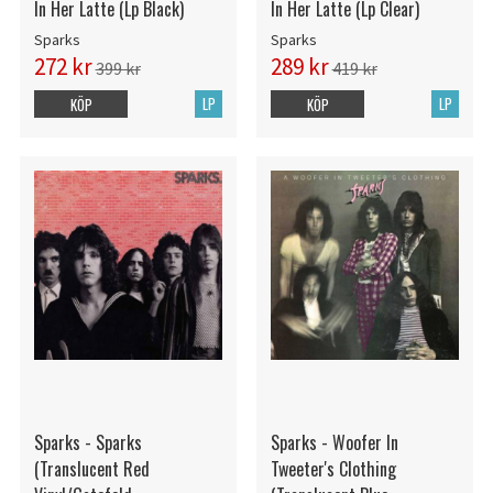
In Her Latte (Lp Black)
In Her Latte (Lp Clear)
Sparks
Sparks
272 kr
289 kr
399 kr
419 kr
LP
LP
KÖP
KÖP
Sparks - Sparks
Sparks - Woofer In
(Translucent Red
Tweeter's Clothing