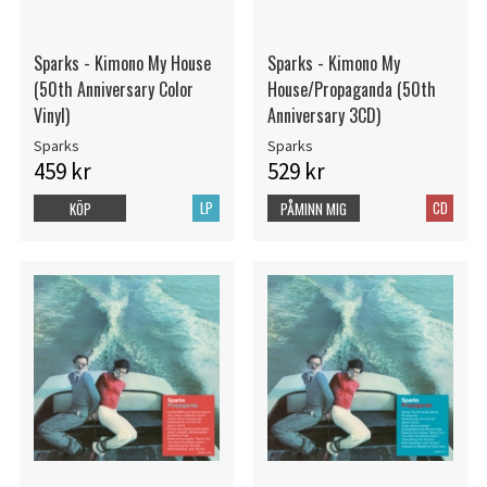
Sparks - Kimono My House
Sparks - Kimono My
(50th Anniversary Color
House/Propaganda (50th
Vinyl)
Anniversary 3CD)
Sparks
Sparks
459 kr
529 kr
LP
CD
KÖP
PÅMINN MIG