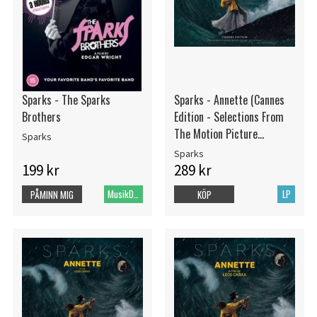
Sparks - The Sparks
Sparks - Annette (Cannes
Brothers
Edition - Selections From
The Motion Picture
Sparks
Soundtrack)
Sparks
199 kr
289 kr
MusikDVD
LP
PÅMINN MIG
KÖP