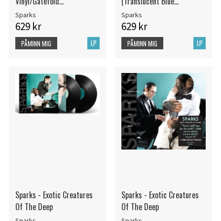
Vinyl/Gatefold
(Translucent Blue
Cover/Limited Edition)
Vinyl/Limited Edition) (Rsd)
Sparks
Sparks
(Rsd)
629 kr
629 kr
LP
LP
PÅMINN MIG
PÅMINN MIG
Sparks - Exotic Creatures
Sparks - Exotic Creatures
Of The Deep
Of The Deep
Sparks
Sparks