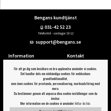
Bengans kundtjänst
031-42 52 23
Telefontid - vardagar 10-12
support@bengans.se
Information
Kontakt
Ångra Köp
Våra butiker & öppettider
För att ge dig som besökare en bra upplevelse använder vi cookies.
Om Bengans
Din sida
Det handlar dels om nödvändiga cookies för webbsidans
FAQ / Köp- & Leveransvillkor
Logga ut
grundfunktionalitet,
men även cookies för prestanda, personalisering, marknadsföring med
Jag vill ha tips från Bengans
mera.
Du bestämmer genom att anpassa dina cookie-inställningar som du
OK
önskar.
Mer information om de cookies vi använder
hittar du här
.
Inställningar för nyhetsbrev