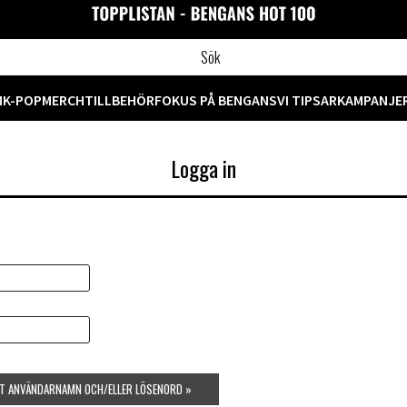
M
K-POP
MERCH
TILLBEHÖR
FOKUS PÅ BENGANS
VI TIPSAR
KAMPANJE
Logga in
TT ANVÄNDARNAMN OCH/ELLER LÖSENORD »