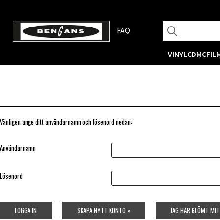
FAQ
VINYL
CD
MC
FIL
Vänligen ange ditt användarnamn och lösenord nedan:
Användarnamn
Lösenord
LOGGA IN
SKAPA NYTT KONTO »
JAG HAR GLÖMT MI