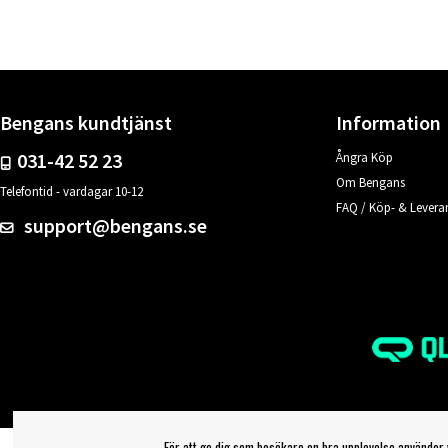
Bengans kundtjänst
Information
031-42 52 23
Ångra Köp
Om Bengans
Telefontid - vardagar 10-12
FAQ / Köp- & Leveran
support@bengans.se
För att ge dig som besökare en bra upplevelse använder 