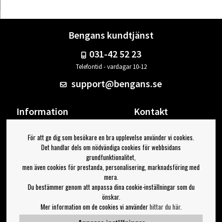
Bengans kundtjänst
031-42 52 23
Telefontid - vardagar 10-12
support@bengans.se
Information
Kontakt
Ångra Köp
Våra butiker & öppettider
För att ge dig som besökare en bra upplevelse använder vi cookies.
Om Bengans
Din sida
Det handlar dels om nödvändiga cookies för webbsidans
FAQ / Köp- & Leveransvillkor
Logga ut
grundfunktionalitet,
men även cookies för prestanda, personalisering, marknadsföring med
Jag vill ha tips från Bengans
mera.
Du bestämmer genom att anpassa dina cookie-inställningar som du
OK
önskar.
Mer information om de cookies vi använder
hittar du här
.
Inställningar för nyhetsbrev