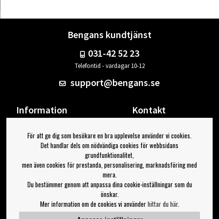
Bengans kundtjänst
031-42 52 23
Telefontid - vardagar 10-12
support@bengans.se
Information
Kontakt
Ångra Köp
Våra butiker & öppettider
För att ge dig som besökare en bra upplevelse använder vi cookies.
Om Bengans
Din sida
Det handlar dels om nödvändiga cookies för webbsidans
FAQ / Köp- & Leveransvillkor
Logga ut
grundfunktionalitet,
men även cookies för prestanda, personalisering, marknadsföring med
Jag vill ha tips från Bengans
mera.
Du bestämmer genom att anpassa dina cookie-inställningar som du
OK
önskar.
Mer information om de cookies vi använder
hittar du här
.
Inställningar för nyhetsbrev