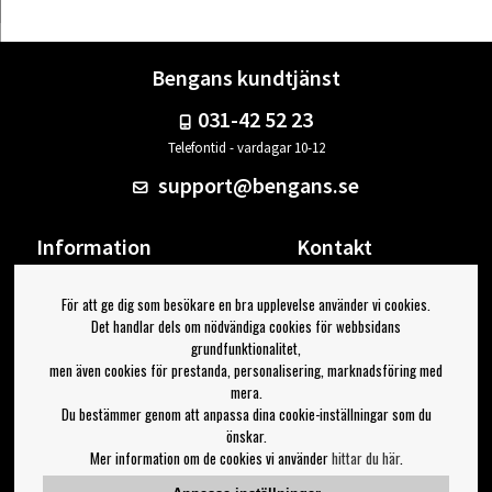
Bengans kundtjänst
031-42 52 23
Telefontid - vardagar 10-12
support@bengans.se
Information
Kontakt
Ångra Köp
Våra butiker & öppettider
För att ge dig som besökare en bra upplevelse använder vi cookies.
Om Bengans
Din sida
Det handlar dels om nödvändiga cookies för webbsidans
FAQ / Köp- & Leveransvillkor
Logga ut
grundfunktionalitet,
men även cookies för prestanda, personalisering, marknadsföring med
Jag vill ha tips från Bengans
mera.
Du bestämmer genom att anpassa dina cookie-inställningar som du
OK
önskar.
Mer information om de cookies vi använder
hittar du här
.
Inställningar för nyhetsbrev