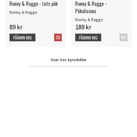
Ronny & Ragge - Lets pök
Ronny & Ragge -
Pökalicious
Ronny & Ragge
Ronny & Ragge
89 kr
189 kr
CD
MC
PÅMINN MIG
PÅMINN MIG
Visar
4
av
4
produkter