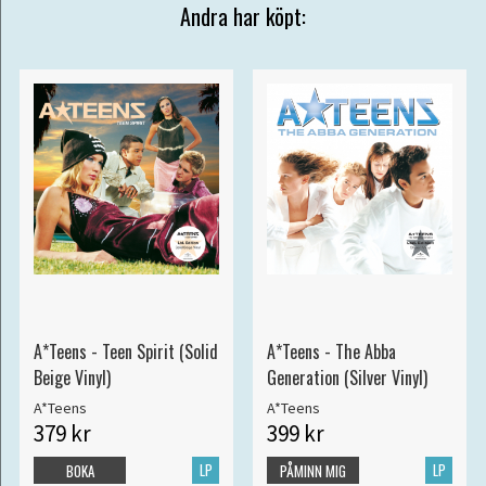
Andra har köpt:
A*Teens - Teen Spirit (Solid
A*Teens - The Abba
Beige Vinyl)
Generation (Silver Vinyl)
A*Teens
A*Teens
379 kr
399 kr
LP
LP
BOKA
PÅMINN MIG