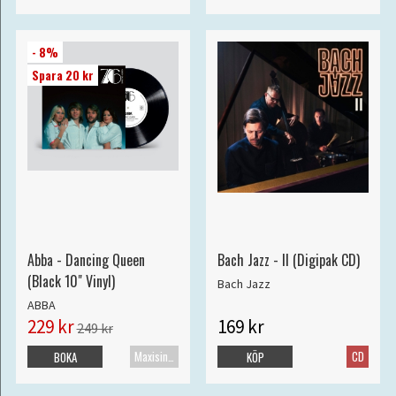
- 8%
Spara 20 kr
Abba - Dancing Queen
Bach Jazz - II (Digipak CD)
(Black 10" Vinyl)
Bach Jazz
ABBA
229 kr
169 kr
249 kr
Maxisingel
CD
BOKA
KÖP