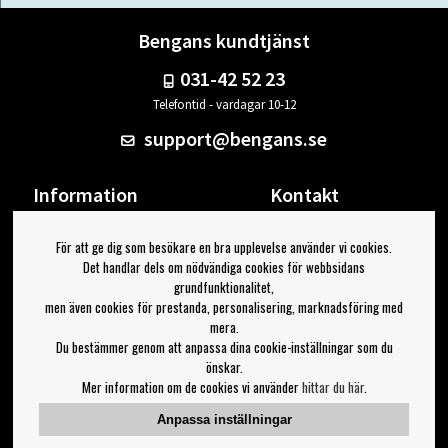
Bengans kundtjänst
031-42 52 23
Telefontid - vardagar 10-12
support@bengans.se
Information
Kontakt
Ångra Köp
Våra butiker & öppettider
För att ge dig som besökare en bra upplevelse använder vi cookies.
Om Bengans
Din sida
Det handlar dels om nödvändiga cookies för webbsidans
FAQ / Köp- & Leveransvillkor
Logga ut
grundfunktionalitet,
men även cookies för prestanda, personalisering, marknadsföring med
Jag vill ha tips från Bengans
mera.
Du bestämmer genom att anpassa dina cookie-inställningar som du
OK
önskar.
Mer information om de cookies vi använder
hittar du här
.
Inställningar för nyhetsbrev
Anpassa inställningar