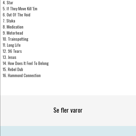
4. Star
5. If They Move Kill 'Em
6. Out Of The Void
7. Stuka
8. Medication
9. Motorhead
10. Trainspotting
11. Long Life
12. 96 Tears
13. Jesus
14. How Does It Feel To Belong
15. Rebel Dub
16. Hammond Connection
Se fler varor