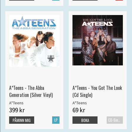
A*Teens - The Abba
A*Teens - You Got The Look
Generation (Silver Vinyl)
(Cd Single)
A*Teens
A*Teens
399 kr
69 kr
LP
CD-Singel
PÅMINN MIG
BOKA