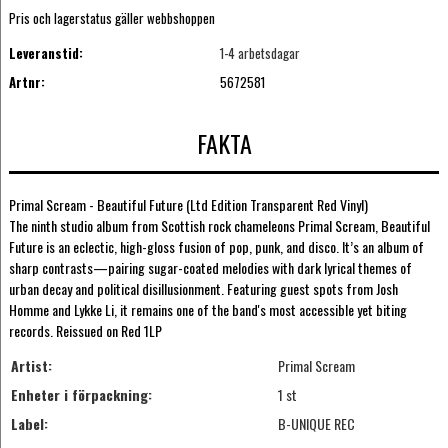
Pris och lagerstatus gäller webbshoppen
Leveranstid:
1-4 arbetsdagar
Artnr:
5672581
FAKTA
Primal Scream - Beautiful Future (Ltd Edition Transparent Red Vinyl)
The ninth studio album from Scottish rock chameleons Primal Scream, Beautiful
Future is an eclectic, high-gloss fusion of pop, punk, and disco. It’s an album of
sharp contrasts—pairing sugar-coated melodies with dark lyrical themes of
urban decay and political disillusionment. Featuring guest spots from Josh
Homme and Lykke Li, it remains one of the band's most accessible yet biting
records. Reissued on Red 1LP
Artist:
Primal Scream
Enheter i förpackning:
1 st
Label:
B-UNIQUE REC