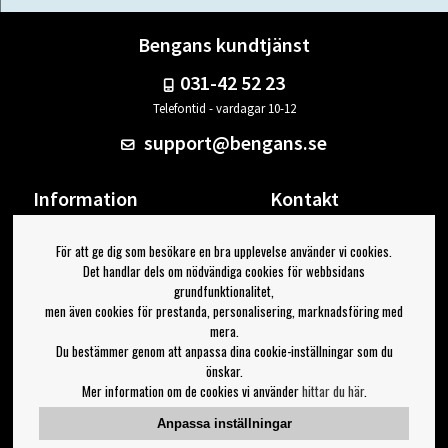
Bengans kundtjänst
031-42 52 23
Telefontid - vardagar 10-12
support@bengans.se
Information
Kontakt
Ångra Köp
Våra butiker & öppettider
För att ge dig som besökare en bra upplevelse använder vi cookies.
Om Bengans
Din sida
Det handlar dels om nödvändiga cookies för webbsidans
FAQ / Köp- & Leveransvillkor
Logga ut
grundfunktionalitet,
men även cookies för prestanda, personalisering, marknadsföring med
Jag vill ha tips från Bengans
mera.
Du bestämmer genom att anpassa dina cookie-inställningar som du
OK
önskar.
Mer information om de cookies vi använder
hittar du här
.
Inställningar för nyhetsbrev
Anpassa inställningar