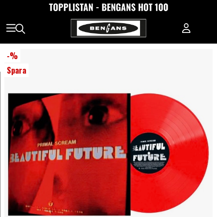
-
%
Spara