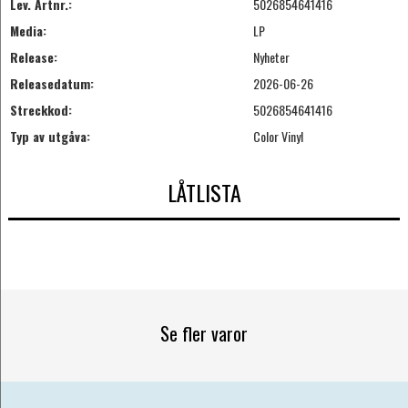
Lev. Artnr.:
5026854641416
Media:
LP
Release:
Nyheter
Releasedatum:
2026-06-26
Streckkod:
5026854641416
Typ av utgåva:
Color Vinyl
LÅTLISTA
Se fler varor