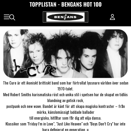
The Cure är ett ikoniskt brittiskt band som har förtrollat lyssnare världen över sedan
1970-talet.
Med Robert Smiths karismatiska röst och unika stil i spetsen har de skapat en tidlös
blandning av gotisk rock,
postpunk och new wave. Bandet är känt för att skapa magiska kontraster – från
mörka, känslomässigt laddade ballader
till energiska, hitlåtar som får dig att vilja dansa.
Klassiker som "Friday I’m in Love", "Just Like Heaven" och "Boys Don’t Cry" har inte
bara definierat en generation, u