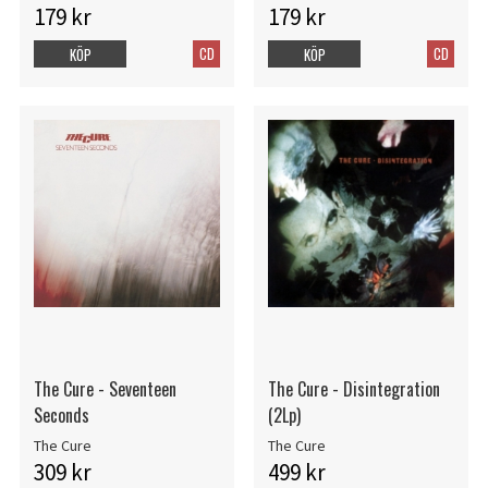
179 kr
179 kr
CD
CD
KÖP
KÖP
The Cure - Seventeen
The Cure - Disintegration
Seconds
(2Lp)
The Cure
The Cure
309 kr
499 kr