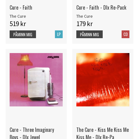
Cure - Faith
Cure - Faith - Dlx Re-Pack
The Cure
The Cure
519 kr
179 kr
LP
CD
PÅMINN MIG
PÅMINN MIG
Cure - Three Imaginary
The Cure - Kiss Me Kiss Me
Boys - Dlx Jewel
Kiss Me - Dlx Re-Pa