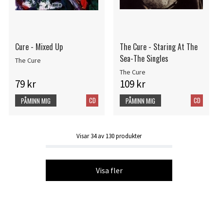
Cure - Mixed Up
The Cure - Staring At The
Sea-The Singles
The Cure
The Cure
79 kr
109 kr
CD
CD
PÅMINN MIG
PÅMINN MIG
Visar
34
av
130
produkter
Visa fler