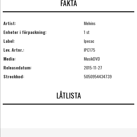
FAKTA
Artist:
Melvins
Enheter i förpackning:
1 st
Label:
Ipecac
Lev. Artnr.:
IPC175
Media:
MusikDVD
Releasedatum:
2015-11-27
Streckkod:
5050954434739
LÅTLISTA