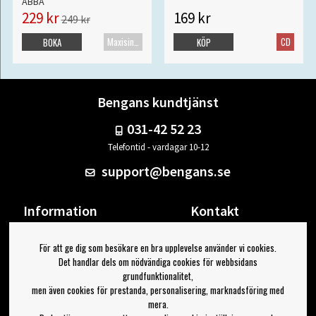
ABBA
229 kr
169 kr
249 kr
Maxisingel
CD
BOKA
KÖP
Bengans kundtjänst
031-42 52 23
Telefontid - vardagar 10-12
support@bengans.se
Information
Kontakt
Ångra Köp
Våra butiker & öppettider
För att ge dig som besökare en bra upplevelse använder vi cookies.
Om Bengans
Din sida
Det handlar dels om nödvändiga cookies för webbsidans
FAQ / Köp- & Leveransvillkor
Logga ut
grundfunktionalitet,
men även cookies för prestanda, personalisering, marknadsföring med
Jag vill ha tips från Bengans
mera.