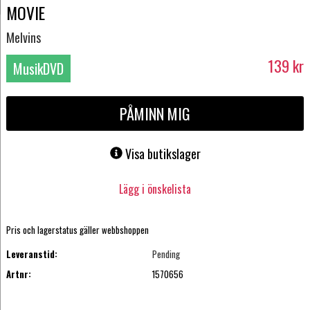
MOVIE
Melvins
139
kr
MusikDVD
PÅMINN MIG
Visa butikslager
Lägg i önskelista
Pris och lagerstatus gäller webbshoppen
Leveranstid:
Pending
Artnr:
1570656