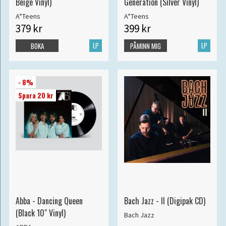
Beige Vinyl)
Generation (Silver Vinyl)
A*Teens
A*Teens
379 kr
399 kr
LP
LP
BOKA
PÅMINN MIG
- 8%
Spara 20 kr
Abba - Dancing Queen
Bach Jazz - II (Digipak CD)
(Black 10" Vinyl)
Bach Jazz