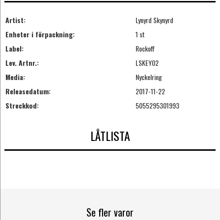
Artist:
Lynyrd Skynyrd
Enheter i förpackning:
1 st
Label:
Rockoff
Lev. Artnr.:
LSKEY02
Media:
Nyckelring
Releasedatum:
2017-11-22
Streckkod:
5055295301993
LÅTLISTA
Se fler varor