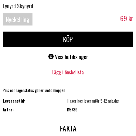
Lynyrd Skynyrd
69
kr
Nyckelring
KÖP
Visa butikslager
Lägg i önskelista
Pris och lagerstatus gäller webbshoppen
Leveranstid:
I lager hos leverantör 5-12 arb.dgr
Artnr:
115739
FAKTA