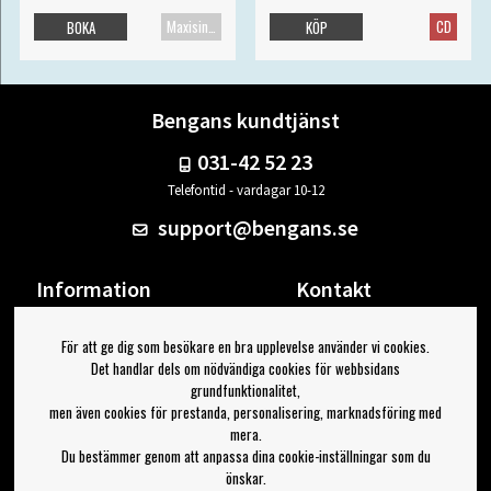
Maxisingel
CD
BOKA
KÖP
Bengans kundtjänst
031-42 52 23
Telefontid - vardagar 10-12
support@bengans.se
Information
Kontakt
Ångra Köp
Våra butiker & öppettider
För att ge dig som besökare en bra upplevelse använder vi cookies.
Om Bengans
Din sida
Det handlar dels om nödvändiga cookies för webbsidans
FAQ / Köp- & Leveransvillkor
Logga ut
grundfunktionalitet,
men även cookies för prestanda, personalisering, marknadsföring med
Jag vill ha tips från Bengans
mera.
Du bestämmer genom att anpassa dina cookie-inställningar som du
OK
önskar.