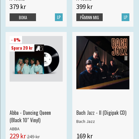
379 kr
399 kr
LP
LP
BOKA
PÅMINN MIG
- 8%
Spara 20 kr
Abba - Dancing Queen
Bach Jazz - II (Digipak CD)
(Black 10" Vinyl)
Bach Jazz
ABBA
229 kr
169 kr
249 kr