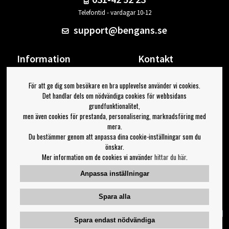
Telefontid - vardagar 10-12
support@bengans.se
Information
Kontakt
Ångra Köp
Våra butiker & öppettider
För att ge dig som besökare en bra upplevelse använder vi cookies.
Om Bengans
Din sida
Det handlar dels om nödvändiga cookies för webbsidans
FAQ / Köp- & Leveransvillkor
Logga ut
grundfunktionalitet,
men även cookies för prestanda, personalisering, marknadsföring med
Jag vill ha tips från Bengans
mera.
Du bestämmer genom att anpassa dina cookie-inställningar som du
OK
önskar.
Mer information om de cookies vi använder
hittar du här
.
Inställningar för nyhetsbrev
Anpassa inställningar
Följ oss på:
Spara alla
Spara endast nödvändiga