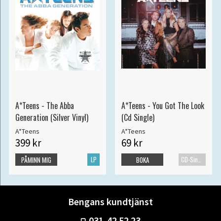
A*Teens - The Abba
A*Teens - You Got The Look
Generation (Silver Vinyl)
(Cd Single)
A*Teens
A*Teens
399 kr
69 kr
LP
CD-Singel
PÅMINN MIG
BOKA
Bengans kundtjänst
031-42 52 23