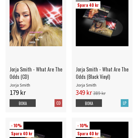
Spara 40 kr
Jorja Smith - What Are The
Jorja Smith - What Are The
Odds (CD)
Odds (Black Vinyl)
Jorja Smith
Jorja Smith
179 kr
349 kr
389 kr
CD
LP
BOKA
BOKA
- 10%
- 10%
Spara 40 kr
Spara 40 kr