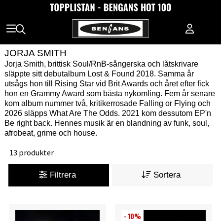
JORJA SMITH
Jorja Smith, brittisk Soul/RnB-sångerska och låtskrivare
släppte sitt debutalbum Lost & Found 2018. Samma år
utsågs hon till Rising Star vid Brit Awards och året efter fick
hon en Grammy Award som bästa nykomling. Fem år senare
kom album nummer två, kritikerrosade Falling or Flying och
2026 släpps What Are The Odds. 2021 kom dessutom EP'n
Be right back. Hennes musik är en blandning av funk, soul,
afrobeat, grime och house.
13 produkter
Filtrera
Sortera
- 10%