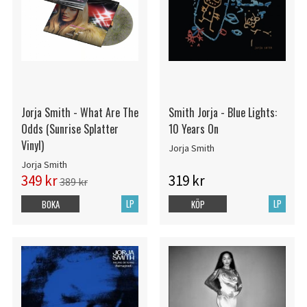
Jorja Smith - What Are The
Smith Jorja - Blue Lights:
Odds (Sunrise Splatter
10 Years On
Vinyl)
Jorja Smith
Jorja Smith
349 kr
319 kr
389 kr
LP
LP
BOKA
KÖP