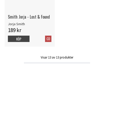
Smith Jorja - Lost & Found
Jorja Smith
189 kr
CD
KÖP
Visar
13
av
13
produkter