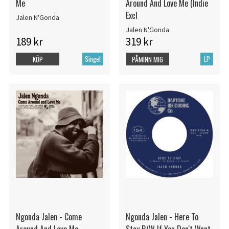
Me
Around And Love Me (Indie
Excl
Jalen N'Gonda
Jalen N'Gonda
189 kr
319 kr
Singel
LP
KÖP
PÅMINN MIG
Ngonda Jalen - Come
Ngonda Jalen - Here To
Around And Love Me
Stay B/W If You Don't Want