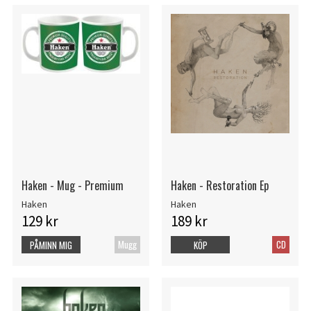
Haken - Mug - Premium
Haken - Restoration Ep
Haken
Haken
129 kr
189 kr
Mugg
CD
PÅMINN MIG
KÖP