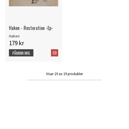
Haken - Restoration -Ep-
Haken
179 kr
CD
PÅMINN MIG
Visar
19
av
19
produkter