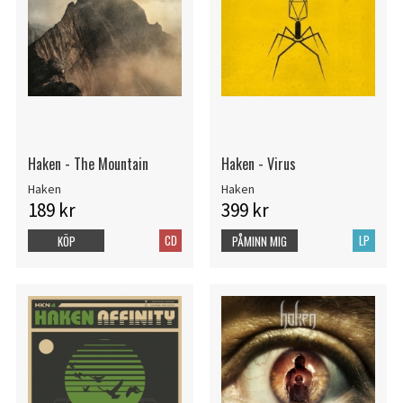
Haken - The Mountain
Haken - Virus
Haken
Haken
189 kr
399 kr
CD
LP
KÖP
PÅMINN MIG