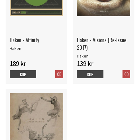
Haken - Affinity
Haken - Visions (Re-Issue
2017)
Haken
Haken
189 kr
139 kr
CD
CD
KÖP
KÖP