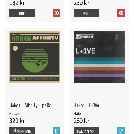
189 kr
239 kr
CD
CD
KÖP
KÖP
Haken - Affinity -Lp+Cd-
Haken - L+1Ve
Haken
Haken
329 kr
289 kr
LP
LP
PÅMINN MIG
PÅMINN MIG