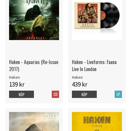
Haken - Aquarius (Re-Issue
Haken - Liveforms: Fauna
2017)
Live In London
Haken
Haken
139 kr
439 kr
CD
LP
KÖP
KÖP