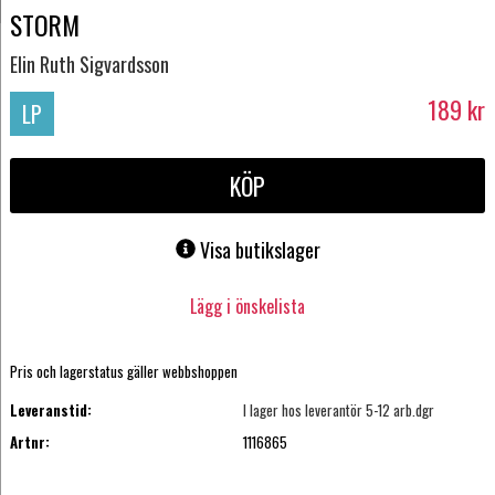
STORM
Elin Ruth Sigvardsson
189
kr
LP
KÖP
Visa butikslager
Lägg i önskelista
Pris och lagerstatus gäller webbshoppen
Leveranstid:
I lager hos leverantör 5-12 arb.dgr
Artnr:
1116865