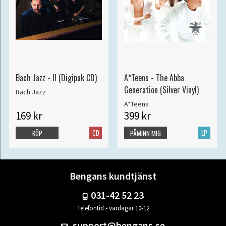
Bach Jazz - II (Digipak CD)
A*Teens - The Abba
Generation (Silver Vinyl)
Bach Jazz
A*Teens
169 kr
399 kr
CD
LP
KÖP
PÅMINN MIG
Bengans kundtjänst
031-42 52 23
Telefontid - vardagar 10-12
support@bengans.se