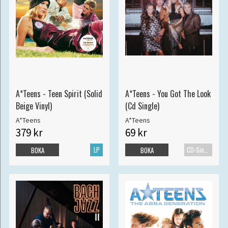
A*Teens - Teen Spirit (Solid
A*Teens - You Got The Look
Beige Vinyl)
(Cd Single)
A*Teens
A*Teens
379 kr
69 kr
LP
CD-Singel
BOKA
BOKA