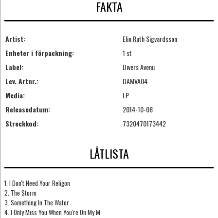
FAKTA
Artist:
Elin Ruth Sigvardsson
Enheter i förpackning:
1 st
Label:
Divers Avenu
Lev. Artnr.:
DAMVA04
Media:
LP
Releasedatum:
2014-10-08
Streckkod:
7320470173442
LÅTLISTA
1. I Don't Need Your Religon
2. The Storm
3. Something In The Water
4. I Only Miss You When You're On My M