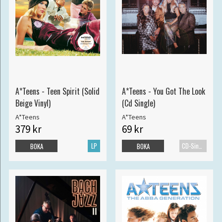
A*Teens - Teen Spirit (Solid
A*Teens - You Got The Look
Beige Vinyl)
(Cd Single)
A*Teens
A*Teens
379 kr
69 kr
LP
CD-Singel
BOKA
BOKA