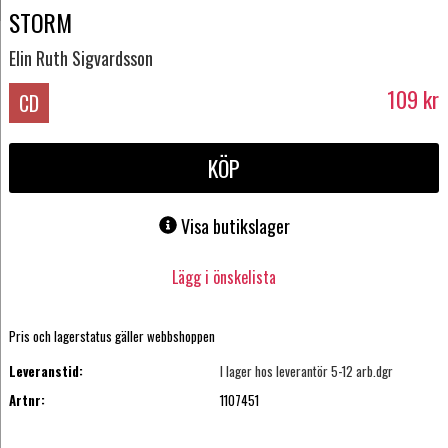
STORM
Elin Ruth Sigvardsson
109
kr
CD
KÖP
Visa butikslager
Lägg i önskelista
Pris och lagerstatus gäller webbshoppen
Leveranstid:
I lager hos leverantör 5-12 arb.dgr
Artnr:
1107451