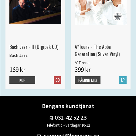
Bach Jazz - II (Digipak CD)
A*Teens - The Abba
Generation (Silver Vinyl)
Bach Jazz
A*Teens
169 kr
399 kr
CD
LP
KÖP
PÅMINN MIG
Bengans kundtjänst
031-42 52 23
Telefontid - vardagar 10-12
support@bengans.se