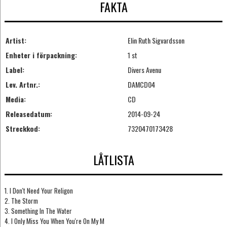
FAKTA
Artist:
Elin Ruth Sigvardsson
Enheter i förpackning:
1 st
Label:
Divers Avenu
Lev. Artnr.:
DAMCD04
Media:
CD
Releasedatum:
2014-09-24
Streckkod:
7320470173428
LÅTLISTA
1. I Don't Need Your Religon
2. The Storm
3. Something In The Water
4. I Only Miss You When You're On My M