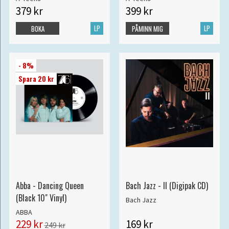
379 kr
399 kr
LP
LP
BOKA
PÅMINN MIG
- 8%
Spara 20 kr
Abba - Dancing Queen
Bach Jazz - II (Digipak CD)
(Black 10" Vinyl)
Bach Jazz
ABBA
229 kr
169 kr
249 kr