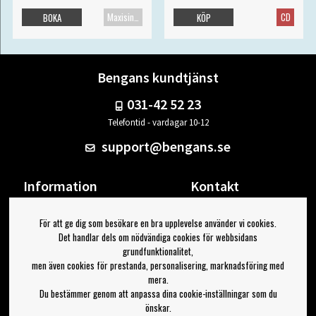
Maxisingel
CD
BOKA
KÖP
Bengans kundtjänst
031-42 52 23
Telefontid - vardagar 10-12
support@bengans.se
Information
Kontakt
Ångra Köp
Våra butiker & öppettider
För att ge dig som besökare en bra upplevelse använder vi cookies.
Om Bengans
Din sida
Det handlar dels om nödvändiga cookies för webbsidans
FAQ / Köp- & Leveransvillkor
Logga ut
grundfunktionalitet,
men även cookies för prestanda, personalisering, marknadsföring med
Jag vill ha tips från Bengans
mera.
Du bestämmer genom att anpassa dina cookie-inställningar som du
OK
önskar.