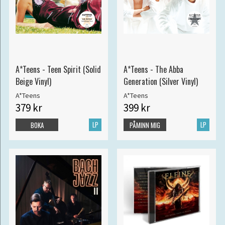
A*Teens - Teen Spirit (Solid
A*Teens - The Abba
Beige Vinyl)
Generation (Silver Vinyl)
A*Teens
A*Teens
379 kr
399 kr
LP
LP
BOKA
PÅMINN MIG