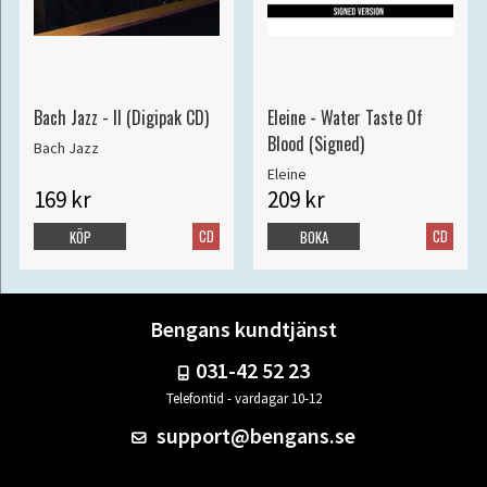
Bach Jazz - II (Digipak CD)
Eleine - Water Taste Of
Blood (Signed)
Bach Jazz
Eleine
169 kr
209 kr
CD
CD
KÖP
BOKA
Bengans kundtjänst
031-42 52 23
Telefontid - vardagar 10-12
support@bengans.se