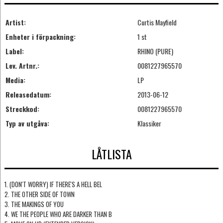
Artist:
Curtis Mayfield
Enheter i förpackning:
1 st
Label:
RHINO (PURE)
Lev. Artnr.:
0081227965570
Media:
LP
Releasedatum:
2013-06-12
Streckkod:
0081227965570
Typ av utgåva:
Klassiker
LÅTLISTA
1. (DON'T WORRY) IF THERE'S A HELL BEL
2. THE OTHER SIDE OF TOWN
3. THE MAKINGS OF YOU
4. WE THE PEOPLE WHO ARE DARKER THAN B