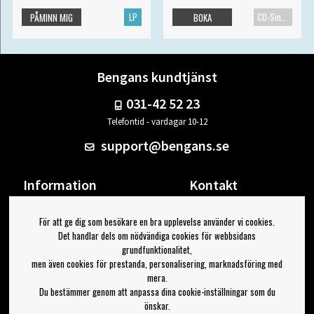
LP
CD-Singel
PÅMINN MIG
BOKA
Bengans kundtjänst
031-42 52 23
Telefontid - vardagar 10-12
support@bengans.se
Information
Kontakt
Ångra Köp
Våra butiker & öppettider
För att ge dig som besökare en bra upplevelse använder vi cookies.
Om Bengans
Din sida
Det handlar dels om nödvändiga cookies för webbsidans
FAQ / Köp- & Leveransvillkor
Logga ut
grundfunktionalitet,
men även cookies för prestanda, personalisering, marknadsföring med
Jag vill ha tips från Bengans
mera.
Du bestämmer genom att anpassa dina cookie-inställningar som du
OK
önskar.