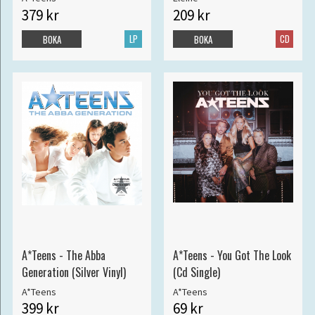
379 kr
209 kr
LP
CD
BOKA
BOKA
A*Teens - The Abba
A*Teens - You Got The Look
Generation (Silver Vinyl)
(Cd Single)
A*Teens
A*Teens
399 kr
69 kr