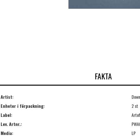
FAKTA
Artist:
Down
Enheter i förpackning:
2 st
Label:
Artof
Lev. Artnr.:
PWA
Media:
LP