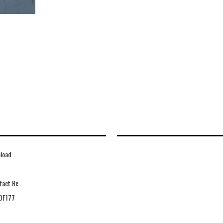
load
fact Re
OF177