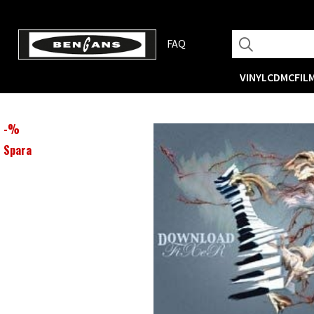
FAQ
VINYL
CD
MC
FIL
-
%
Spara