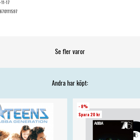
-11-17
670111597
Se fler varor
Andra har köpt:
- 8%
Spara 20 kr