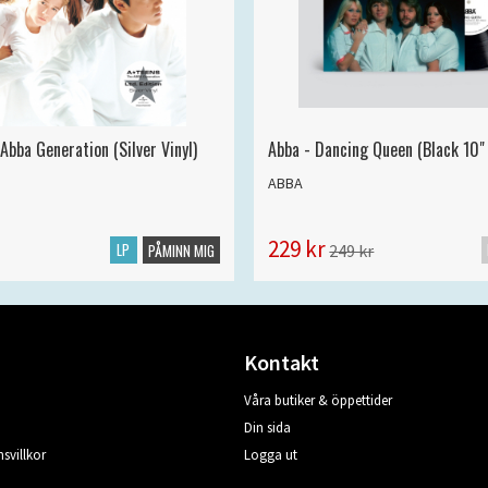
Abba Generation (Silver Vinyl)
Abba - Dancing Queen (Black 10" 
ABBA
229 kr
LP
249 kr
PÅMINN MIG
Kontakt
Våra butiker & öppettider
Din sida
svillkor
Logga ut