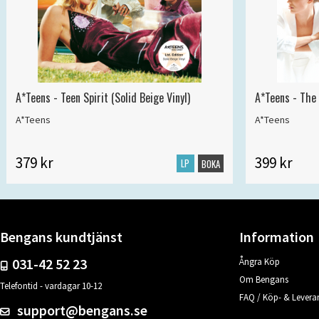
A*Teens - Teen Spirit (Solid Beige Vinyl)
A*Teens - The 
A*Teens
A*Teens
379 kr
399 kr
LP
BOKA
Bengans kundtjänst
Information
031-42 52 23
Ångra Köp
Om Bengans
Telefontid - vardagar 10-12
FAQ / Köp- & Leveran
support@bengans.se