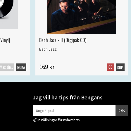
Vinyl)
Bach Jazz - II (Digipak CD)
Bach Jazz
169 kr
Maxisingel
CD
BOKA
KÖP
Jag vill ha tips från Bengans
OK
Inställningar för nyhetsbrev