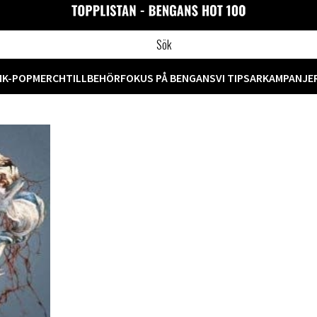
M
K-POP
MERCH
TILLBEHÖR
FOKUS PÅ BENGANS
VI TIPSAR
KAMPANJE