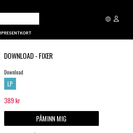
R
PRESENTKORT
DOWNLOAD - FIXER
Download
LP
389
kr
PÅMINN MIG