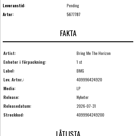
Leveranstid:
Pending
Artnr:
5677787
FAKTA
Artist:
Bring Me The Horizon
Enheter i förpackning:
1 st
Label:
BMG
Lev. Artnr.:
409996424920
Media:
LP
Release:
Nyheter
Releasedatum:
2026-07-31
Streckkod:
4099964249200
LÅTLISTA