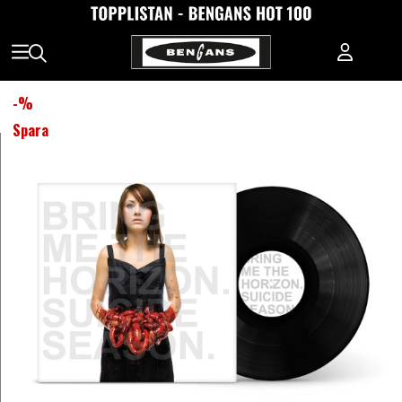
-
%
Spara