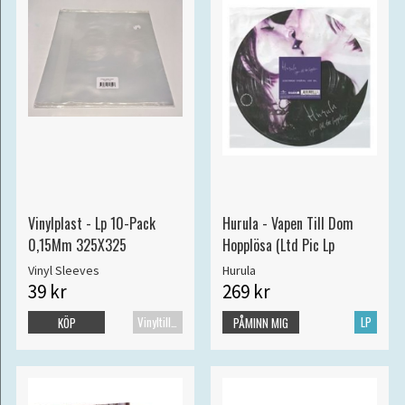
Vinylplast - Lp 10-Pack
Hurula - Vapen Till Dom
0,15Mm 325X325
Hopplösa (Ltd Pic Lp
Vinyl Sleeves
Hurula
39 kr
269 kr
Vinyltillbehör
LP
KÖP
PÅMINN MIG