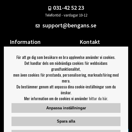
031-42 52 23
Telefontid - vardagar 10-12
support@bengans.se
Information
Kontakt
Ångra Köp
Våra butiker & öppettider
För att ge dig som besökare en bra upplevelse använder vi cookies.
Om Bengans
Din sida
Det handlar dels om nödvändiga cookies för webbsidans
FAQ / Köp- & Leveransvillkor
Logga ut
grundfunktionalitet,
men även cookies för prestanda, personalisering, marknadsföring med
Jag vill ha tips från Bengans
mera.
Du bestämmer genom att anpassa dina cookie-inställningar som du
OK
önskar.
Mer information om de cookies vi använder
hittar du här
.
Inställningar för nyhetsbrev
Anpassa inställningar
Följ oss på:
Spara alla