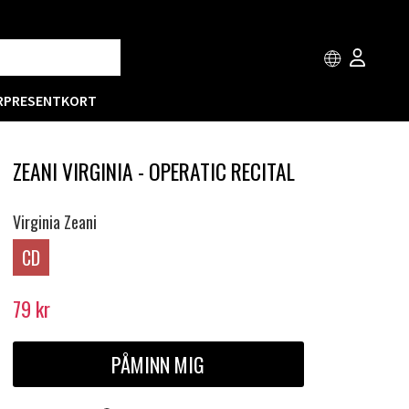
R
PRESENTKORT
ZEANI VIRGINIA - OPERATIC RECITAL
Virginia Zeani
CD
79
kr
PÅMINN MIG