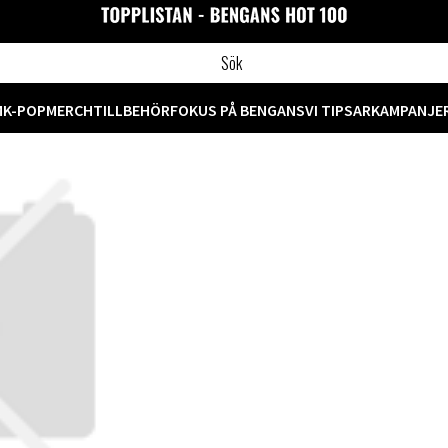
M
K-POP
MERCH
TILLBEHÖR
FOKUS PÅ BENGANS
VI TIPSAR
KAMPANJE