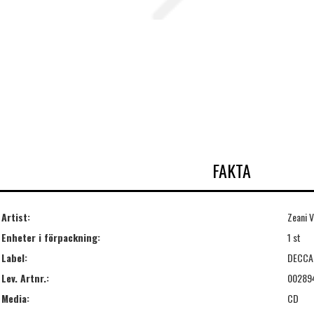
FAKTA
Artist:
Zeani V
Enheter i förpackning:
1 st
Label:
DECCA
Lev. Artnr.:
00289
Media:
CD