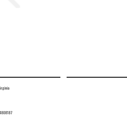
irginia
4808187