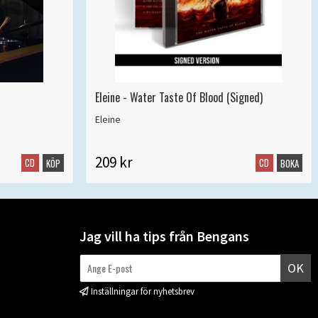
Eleine - Water Taste Of Blood (Signed)
Eleine
209 kr
CD
CD
KÖP
BOKA
Jag vill ha tips från Bengans
OK
Inställningar för nyhetsbrev