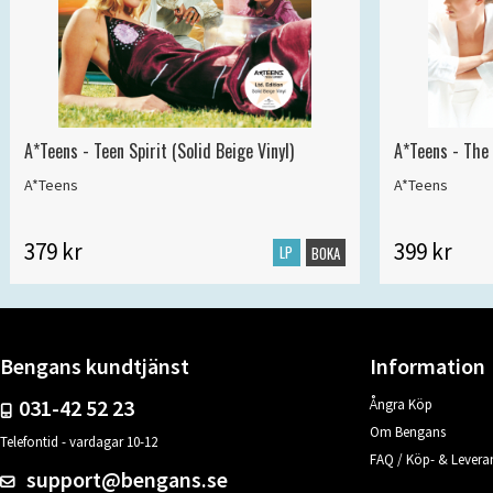
A*Teens - Teen Spirit (Solid Beige Vinyl)
A*Teens - The 
A*Teens
A*Teens
379 kr
399 kr
LP
BOKA
Bengans kundtjänst
Information
031-42 52 23
Ångra Köp
Om Bengans
Telefontid - vardagar 10-12
FAQ / Köp- & Leveran
support@bengans.se