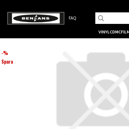
FAQ
VINYL
CD
MC
FIL
-
%
Spara