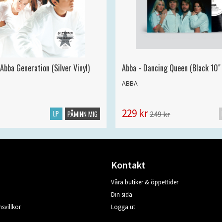
Abba Generation (Silver Vinyl)
Abba - Dancing Queen (Black 10" 
ABBA
229 kr
LP
249 kr
PÅMINN MIG
Kontakt
Våra butiker & öppettider
Din sida
svillkor
Logga ut