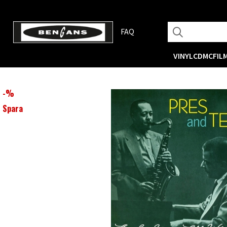
FAQ
VINYL
CD
MC
FIL
-
%
Spara