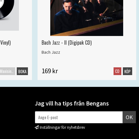
Vinyl)
Bach Jazz - II (Digipak CD)
Bach Jazz
169 kr
Maxisingel
CD
BOKA
KÖP
Jag vill ha tips från Bengans
OK
Inställningar för nyhetsbrev