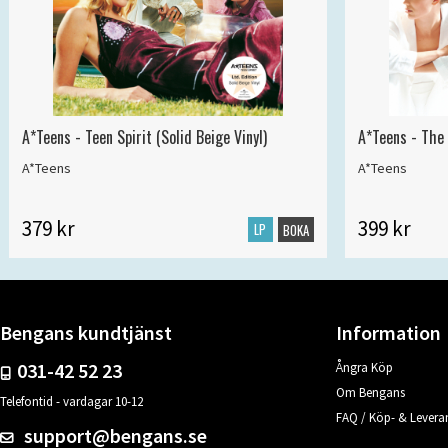
A*Teens - Teen Spirit (Solid Beige Vinyl)
A*Teens - The 
A*Teens
A*Teens
379 kr
399 kr
LP
BOKA
Bengans kundtjänst
Information
031-42 52 23
Ångra Köp
Om Bengans
Telefontid - vardagar 10-12
FAQ / Köp- & Leveran
support@bengans.se