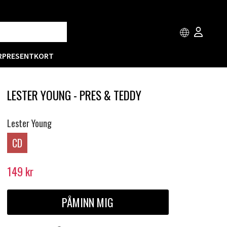
R
PRESENTKORT
LESTER YOUNG - PRES & TEDDY
Lester Young
CD
149
kr
PÅMINN MIG