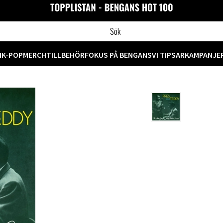
M
K-POP
MERCH
TILLBEHÖR
FOKUS PÅ BENGANS
VI TIPSAR
KAMPANJE