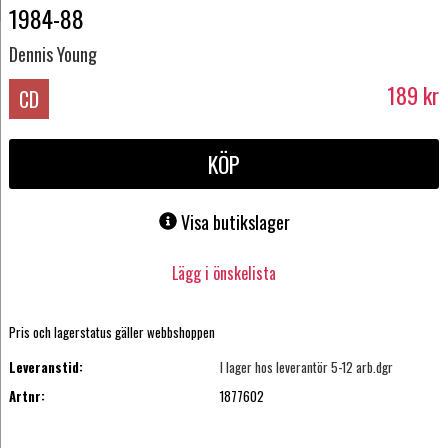
1984-88
Dennis Young
189
kr
CD
KÖP
Visa butikslager
Lägg i önskelista
Pris och lagerstatus gäller webbshoppen
Leveranstid:
I lager hos leverantör 5-12 arb.dgr
Artnr:
1877602