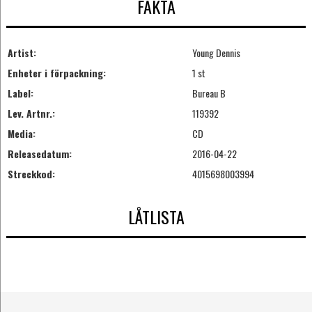
FAKTA
Artist:
Young Dennis
Enheter i förpackning:
1 st
Label:
Bureau B
Lev. Artnr.:
119392
Media:
CD
Releasedatum:
2016-04-22
Streckkod:
4015698003994
LÅTLISTA