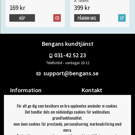
A*Teens
169 kr
399 kr
CD
LP
KÖP
PÅMINN MIG
Bengans kundtjänst
031-42 52 23
Telefontid - vardagar 10-12
support@bengans.se
Information
Kontakt
Ångra Köp
Våra butiker & öppettider
För att ge dig som besökare en bra upplevelse använder vi cookies.
Om Bengans
Din sida
Det handlar dels om nödvändiga cookies för webbsidans
FAQ / Köp- & Leveransvillkor
Logga ut
grundfunktionalitet,
men även cookies för prestanda, personalisering, marknadsföring med
Jag vill ha tips från Bengans
mera.