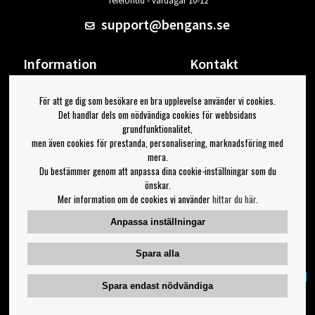
Telefontid - vardagar 10-12
support@bengans.se
Information
Kontakt
Ångra Köp
Våra butiker & öppettider
För att ge dig som besökare en bra upplevelse använder vi cookies.
Om Bengans
Din sida
Det handlar dels om nödvändiga cookies för webbsidans
FAQ / Köp- & Leveransvillkor
Logga ut
grundfunktionalitet,
men även cookies för prestanda, personalisering, marknadsföring med
Jag vill ha tips från Bengans
mera.
Du bestämmer genom att anpassa dina cookie-inställningar som du
OK
önskar.
Mer information om de cookies vi använder
hittar du här
.
Inställningar för nyhetsbrev
Anpassa inställningar
Följ oss på:
Spara alla
Spara endast nödvändiga
Copyright 2023 Bengans E-Handel | Est. 1974