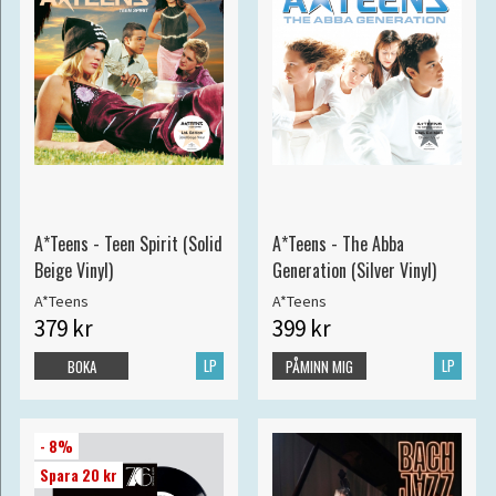
A*Teens - Teen Spirit (Solid
A*Teens - The Abba
Beige Vinyl)
Generation (Silver Vinyl)
A*Teens
A*Teens
379 kr
399 kr
LP
LP
BOKA
PÅMINN MIG
- 8%
Spara 20 kr