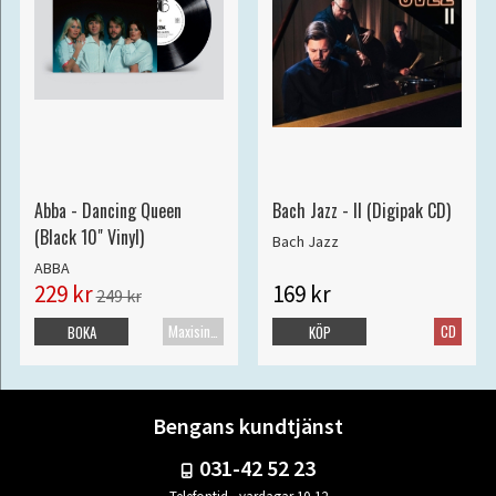
Abba - Dancing Queen
Bach Jazz - II (Digipak CD)
(Black 10" Vinyl)
Bach Jazz
ABBA
229 kr
169 kr
249 kr
Maxisingel
CD
BOKA
KÖP
Bengans kundtjänst
031-42 52 23