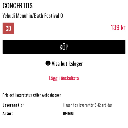
CONCERTOS
Yehudi Menuhin/Bath Festival O
139
kr
CD
KÖP
Visa butikslager
Lägg i önskelista
Pris och lagerstatus gäller webbshoppen
Leveranstid:
I lager hos leverantör 5-12 arb.dgr
Artnr:
1846101