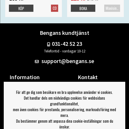
CD
Maxisingel
KÖP
BOKA
Bengans kundtjänst
031-42 52 23
Telefontid - vardagar 10-12
support@bengans.se
Information
Kontakt
Ångra Köp
Våra butiker & öppettider
För att ge dig som besökare en bra upplevelse använder vi cookies.
Om Bengans
Din sida
Det handlar dels om nödvändiga cookies för webbsidans
FAQ / Köp- & Leveransvillkor
Logga ut
grundfunktionalitet,
men även cookies för prestanda, personalisering, marknadsföring med
Jag vill ha tips från Bengans
mera.
Du bestämmer genom att anpassa dina cookie-inställningar som du
OK
önskar.