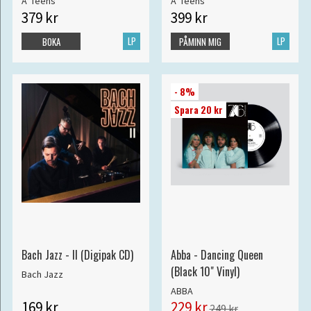
A*Teens
A*Teens
379 kr
399 kr
LP
LP
BOKA
PÅMINN MIG
- 8%
Spara 20 kr
Bach Jazz - II (Digipak CD)
Abba - Dancing Queen
(Black 10" Vinyl)
Bach Jazz
ABBA
169 kr
229 kr
249 kr