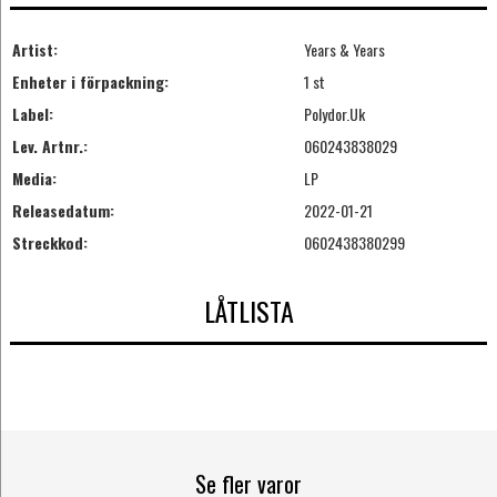
Artist:
Years & Years
Enheter i förpackning:
1 st
Label:
Polydor.Uk
Lev. Artnr.:
060243838029
Media:
LP
Releasedatum:
2022-01-21
Streckkod:
0602438380299
LÅTLISTA
Se fler varor