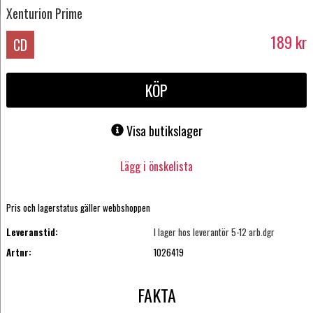
Xenturion Prime
189
kr
CD
KÖP
Visa butikslager
Lägg i önskelista
Pris och lagerstatus gäller webbshoppen
Leveranstid:
I lager hos leverantör 5-12 arb.dgr
Artnr:
1026419
FAKTA