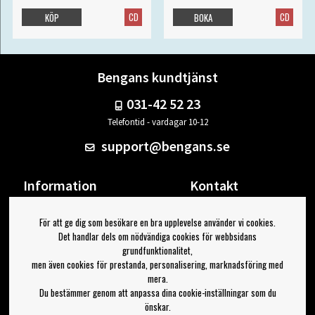
CD
CD
KÖP
BOKA
Bengans kundtjänst
031-42 52 23
Telefontid - vardagar 10-12
support@bengans.se
Information
Kontakt
Ångra Köp
Våra butiker & öppettider
För att ge dig som besökare en bra upplevelse använder vi cookies.
Om Bengans
Din sida
Det handlar dels om nödvändiga cookies för webbsidans
FAQ / Köp- & Leveransvillkor
Logga ut
grundfunktionalitet,
men även cookies för prestanda, personalisering, marknadsföring med
Jag vill ha tips från Bengans
mera.
Du bestämmer genom att anpassa dina cookie-inställningar som du
OK
önskar.