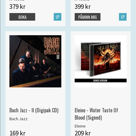
379 kr
399 kr
LP
LP
BOKA
PÅMINN MIG
Bach Jazz - II (Digipak CD)
Eleine - Water Taste Of
Blood (Signed)
Bach Jazz
Eleine
169 kr
209 kr