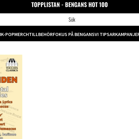
M
K-POP
MERCH
TILLBEHÖR
FOKUS PÅ BENGANS
VI TIPSAR
KAMPANJE