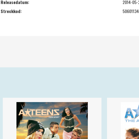
Releasedatum:
2014-05-
Streckkod:
5060113