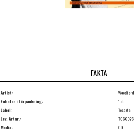
FAKTA
Artist:
Woodford
Enheter i förpackning:
1 st
Label:
Toccata
Lev. Artnr.:
TOCC023
Media:
CD