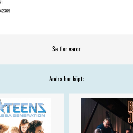
21
442369
Se fler varor
Andra har köpt: