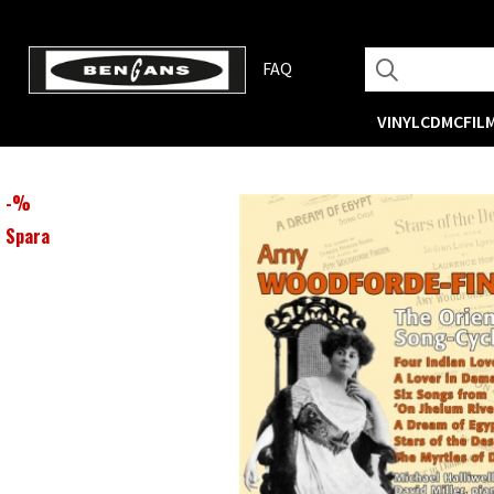
FAQ
VINYL
CD
MC
FIL
-
%
Spara