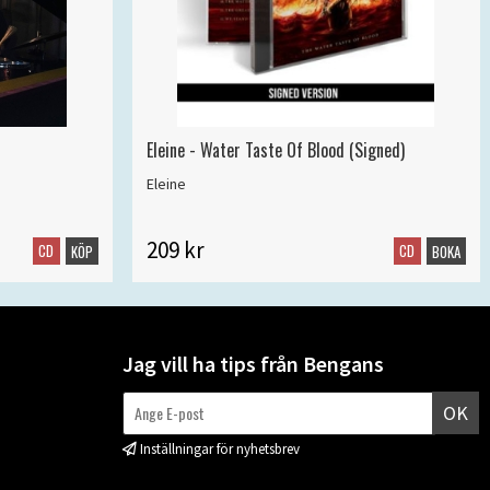
Eleine - Water Taste Of Blood (Signed)
Eleine
209 kr
CD
CD
KÖP
BOKA
Jag vill ha tips från Bengans
OK
Inställningar för nyhetsbrev