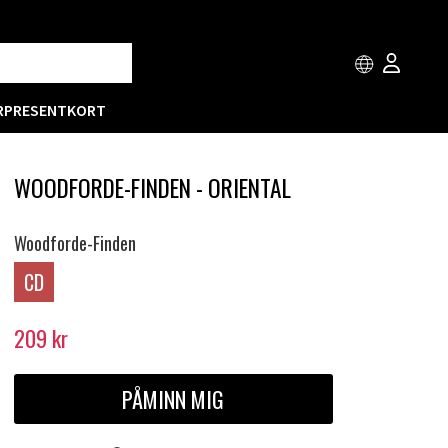
R
PRESENTKORT
WOODFORDE-FINDEN - ORIENTAL
Woodforde-Finden
CD
209
kr
PÅMINN MIG