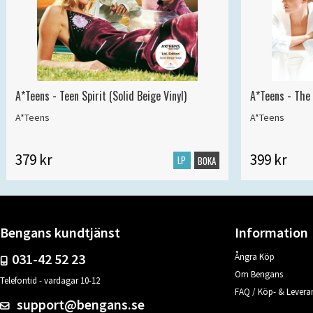
A*Teens - Teen Spirit (Solid Beige Vinyl)
A*Teens - The 
A*Teens
A*Teens
379 kr
399 kr
LP
BOKA
Bengans kundtjänst
Information
031-42 52 23
Ångra Köp
Om Bengans
Telefontid - vardagar 10-12
FAQ / Köp- & Leveran
support@bengans.se