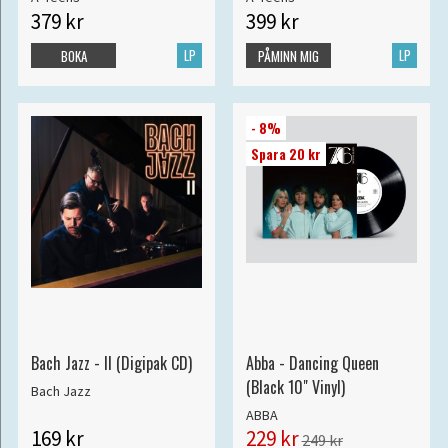
379 kr
399 kr
LP
LP
BOKA
PÅMINN MIG
- 8%
Spara 20 kr
Bach Jazz - II (Digipak CD)
Abba - Dancing Queen
(Black 10" Vinyl)
Bach Jazz
ABBA
169 kr
229 kr
249 kr