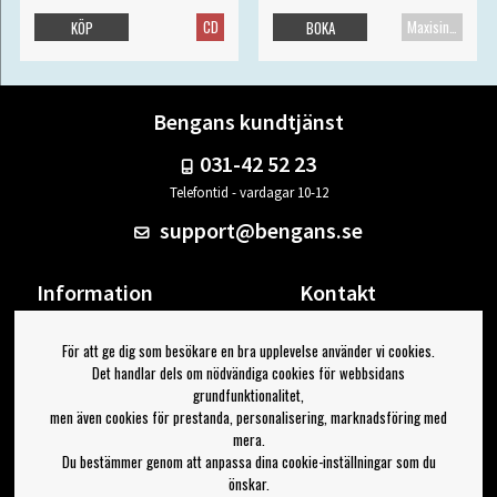
CD
Maxisingel
KÖP
BOKA
Bengans kundtjänst
031-42 52 23
Telefontid - vardagar 10-12
support@bengans.se
Information
Kontakt
Ångra Köp
Våra butiker & öppettider
För att ge dig som besökare en bra upplevelse använder vi cookies.
Om Bengans
Din sida
Det handlar dels om nödvändiga cookies för webbsidans
FAQ / Köp- & Leveransvillkor
Logga ut
grundfunktionalitet,
men även cookies för prestanda, personalisering, marknadsföring med
Jag vill ha tips från Bengans
mera.
Du bestämmer genom att anpassa dina cookie-inställningar som du
OK
önskar.