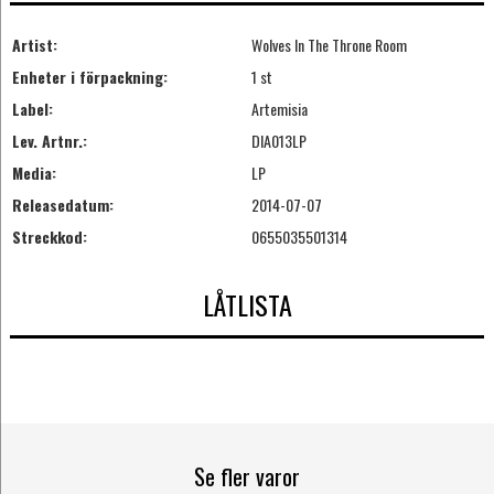
Artist:
Wolves In The Throne Room
Enheter i förpackning:
1 st
Label:
Artemisia
Lev. Artnr.:
DIA013LP
Media:
LP
Releasedatum:
2014-07-07
Streckkod:
0655035501314
LÅTLISTA
Se fler varor