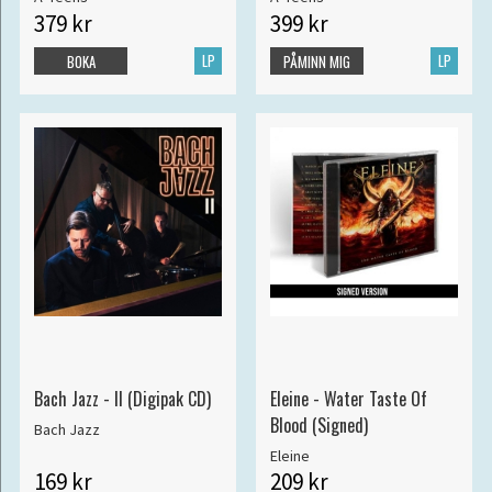
379 kr
399 kr
LP
LP
BOKA
PÅMINN MIG
Bach Jazz - II (Digipak CD)
Eleine - Water Taste Of
Blood (Signed)
Bach Jazz
Eleine
169 kr
209 kr