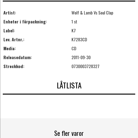
Artist:
Wolf & Lamb Vs Soul Clap
Enheter i förpackning:
1 st
Label:
K7
Lev. Artnr.:
K7283CD
Media:
CD
Releasedatum:
2011-09-30
Streckkod:
0730003728327
LÅTLISTA
Se fler varor