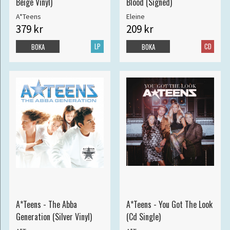
Beige Vinyl)
Blood (Signed)
A*Teens
Eleine
379 kr
209 kr
LP
CD
BOKA
BOKA
A*Teens - The Abba
A*Teens - You Got The Look
Generation (Silver Vinyl)
(Cd Single)