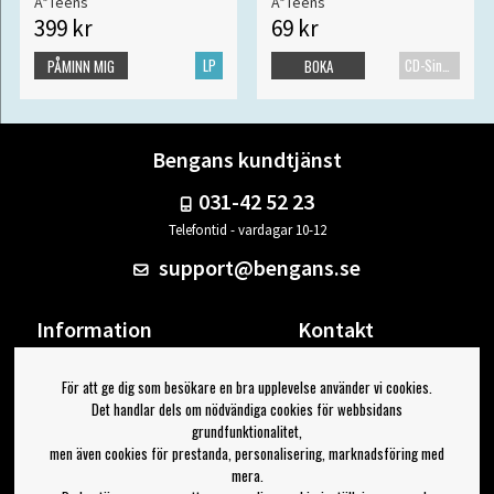
A*Teens
A*Teens
399 kr
69 kr
LP
CD-Singel
PÅMINN MIG
BOKA
Bengans kundtjänst
031-42 52 23
Telefontid - vardagar 10-12
support@bengans.se
Information
Kontakt
Ångra Köp
Våra butiker & öppettider
För att ge dig som besökare en bra upplevelse använder vi cookies.
Om Bengans
Din sida
Det handlar dels om nödvändiga cookies för webbsidans
FAQ / Köp- & Leveransvillkor
Logga ut
grundfunktionalitet,
men även cookies för prestanda, personalisering, marknadsföring med
Jag vill ha tips från Bengans
mera.