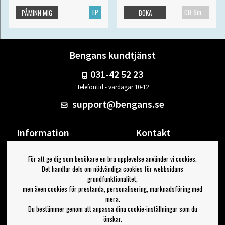
LP
CD-Singel
PÅMINN MIG
BOKA
Bengans kundtjänst
031-42 52 23
Telefontid - vardagar 10-12
support@bengans.se
Information
Kontakt
Ångra Köp
Våra butiker & öppettider
För att ge dig som besökare en bra upplevelse använder vi cookies.
Om Bengans
Din sida
Det handlar dels om nödvändiga cookies för webbsidans
FAQ / Köp- & Leveransvillkor
Logga ut
grundfunktionalitet,
men även cookies för prestanda, personalisering, marknadsföring med
Jag vill ha tips från Bengans
mera.
Du bestämmer genom att anpassa dina cookie-inställningar som du
OK
önskar.