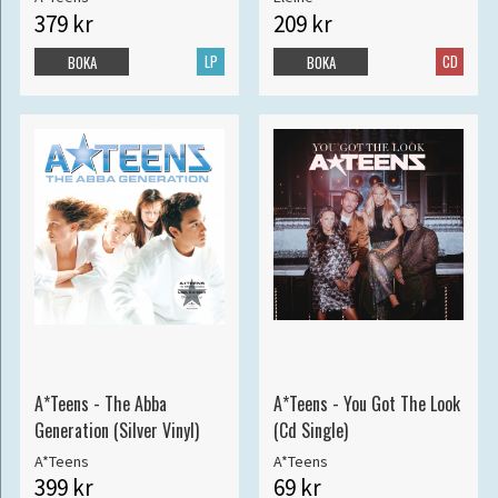
379 kr
209 kr
LP
CD
BOKA
BOKA
A*Teens - The Abba
A*Teens - You Got The Look
Generation (Silver Vinyl)
(Cd Single)
A*Teens
A*Teens
399 kr
69 kr