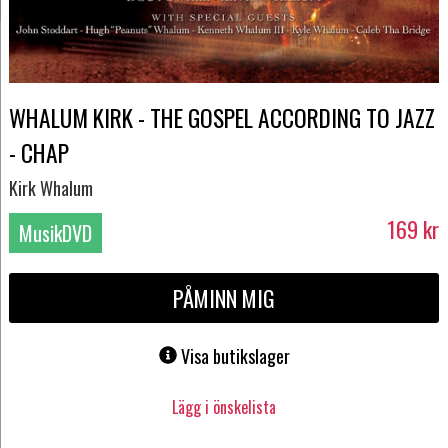
WHALUM KIRK - THE GOSPEL ACCORDING TO JAZZ
- CHAP
Kirk Whalum
169
kr
MusikDVD
PÅMINN MIG
Visa butikslager
Lägg i önskelista