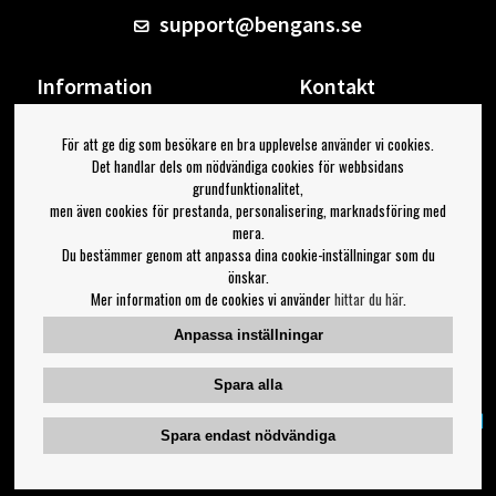
support@bengans.se
Information
Kontakt
Ångra Köp
Våra butiker & öppettider
För att ge dig som besökare en bra upplevelse använder vi cookies.
Om Bengans
Din sida
Det handlar dels om nödvändiga cookies för webbsidans
FAQ / Köp- & Leveransvillkor
Logga ut
grundfunktionalitet,
men även cookies för prestanda, personalisering, marknadsföring med
Jag vill ha tips från Bengans
mera.
Du bestämmer genom att anpassa dina cookie-inställningar som du
OK
önskar.
Mer information om de cookies vi använder
hittar du här
.
Inställningar för nyhetsbrev
Anpassa inställningar
Följ oss på:
Spara alla
Spara endast nödvändiga
Copyright 2023 Bengans E-Handel | Est. 1974