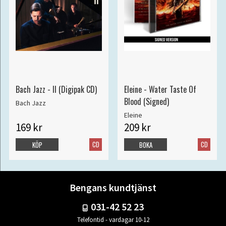
Bach Jazz - II (Digipak CD)
Eleine - Water Taste Of
Blood (Signed)
Bach Jazz
Eleine
169 kr
209 kr
CD
CD
KÖP
BOKA
Bengans kundtjänst
031-42 52 23
Telefontid - vardagar 10-12