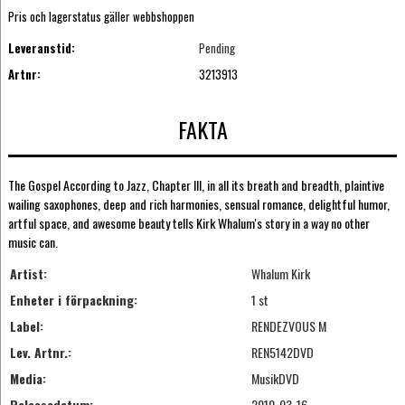
Pris och lagerstatus gäller webbshoppen
Leveranstid:
Pending
Artnr:
3213913
FAKTA
The Gospel According to Jazz, Chapter III, in all its breath and breadth, plaintive
wailing saxophones, deep and rich harmonies, sensual romance, delightful humor,
artful space, and awesome beauty tells Kirk Whalum's story in a way no other
music can.
Artist:
Whalum Kirk
Enheter i förpackning:
1 st
Label:
RENDEZVOUS M
Lev. Artnr.:
REN5142DVD
Media:
MusikDVD
Releasedatum:
2010-03-16