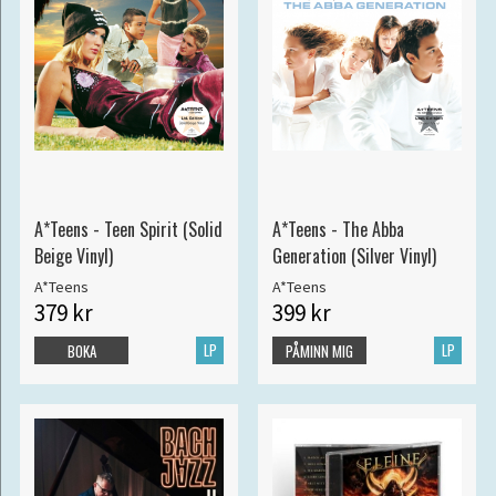
A*Teens - Teen Spirit (Solid
A*Teens - The Abba
Beige Vinyl)
Generation (Silver Vinyl)
A*Teens
A*Teens
379 kr
399 kr
LP
LP
BOKA
PÅMINN MIG