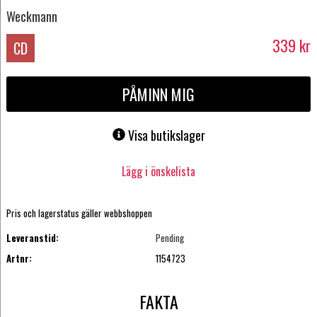
Weckmann
339
kr
CD
PÅMINN MIG
Visa butikslager
Lägg i önskelista
Pris och lagerstatus gäller webbshoppen
Leveranstid:
Pending
Artnr:
1154723
FAKTA