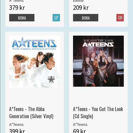
A*Teens
Eleine
379 kr
209 kr
LP
CD
BOKA
BOKA
A*Teens - The Abba
A*Teens - You Got The Look
Generation (Silver Vinyl)
(Cd Single)
A*Teens
A*Teens
399 kr
69 kr