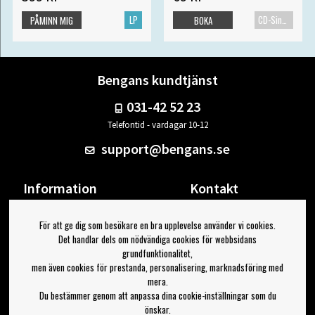
LP
CD-Singel
PÅMINN MIG
BOKA
Bengans kundtjänst
031-42 52 23
Telefontid - vardagar 10-12
support@bengans.se
Information
Kontakt
Ångra Köp
Våra butiker & öppettider
För att ge dig som besökare en bra upplevelse använder vi cookies.
Om Bengans
Din sida
Det handlar dels om nödvändiga cookies för webbsidans
FAQ / Köp- & Leveransvillkor
Logga ut
grundfunktionalitet,
men även cookies för prestanda, personalisering, marknadsföring med
Jag vill ha tips från Bengans
mera.
Du bestämmer genom att anpassa dina cookie-inställningar som du
OK
önskar.