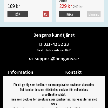
ABBA
169 kr
229 kr
249 kr
CD
Maxisingel
KÖP
BOKA
Bengans kundtjänst
031-42 52 23
Telefontid - vardagar 10-12
support@bengans.se
Information
Kontakt
Ångra Köp
Våra butiker & öppettider
För att ge dig som besökare en bra upplevelse använder vi cookies.
Om Bengans
Din sida
Det handlar dels om nödvändiga cookies för webbsidans
FAQ / Köp- & Leveransvillkor
Logga ut
grundfunktionalitet,
men även cookies för prestanda, personalisering, marknadsföring med
Jag vill ha tips från Bengans
mera.