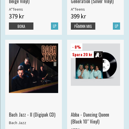
Beige Vinyl)
Generation (Silver Vinyl)
A*Teens
A*Teens
379 kr
399 kr
LP
LP
BOKA
PÅMINN MIG
- 8%
Spara 20 kr
Bach Jazz - II (Digipak CD)
Abba - Dancing Queen
(Black 10" Vinyl)
Bach Jazz