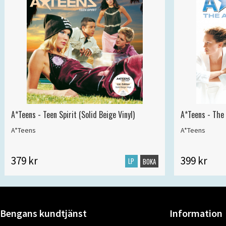
A*Teens - Teen Spirit (Solid Beige Vinyl)
A*Teens - The 
A*Teens
A*Teens
379 kr
399 kr
LP
BOKA
Bengans kundtjänst
Information