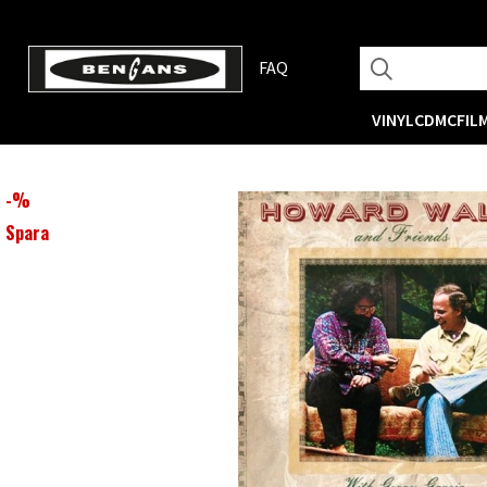
FAQ
VINYL
CD
MC
FIL
-
%
Spara