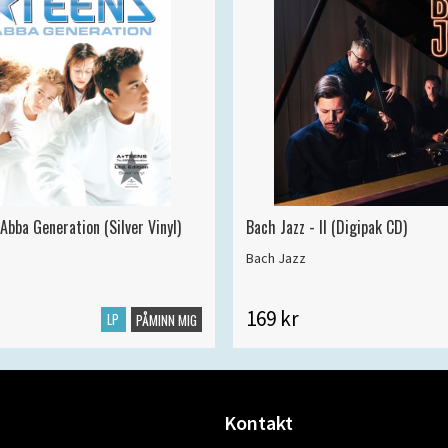
Abba Generation (Silver Vinyl)
Bach Jazz - II (Digipak CD)
Bach Jazz
169 kr
LP
PÅMINN MIG
Kontakt