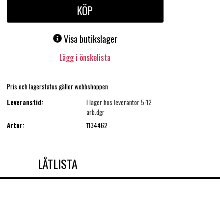
KÖP
Visa butikslager
Lägg i önskelista
Pris och lagerstatus gäller webbshoppen
Leveranstid:
I lager hos leverantör 5-12
arb.dgr
Artnr:
1134462
LÅTLISTA