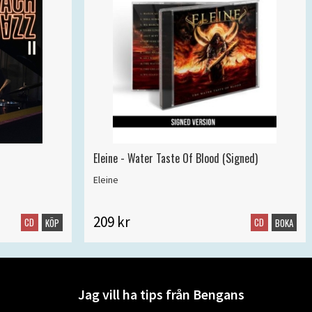
Eleine - Water Taste Of Blood (Signed)
Eleine
209 kr
CD
CD
KÖP
BOKA
Jag vill ha tips från Bengans