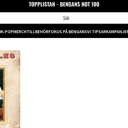
M
K-POP
MERCH
TILLBEHÖR
FOKUS PÅ BENGANS
VI TIPSAR
KAMPANJE