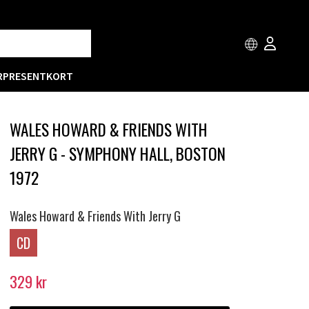
R
PRESENTKORT
WALES HOWARD & FRIENDS WITH
JERRY G - SYMPHONY HALL, BOSTON
1972
Wales Howard & Friends With Jerry G
CD
329
kr